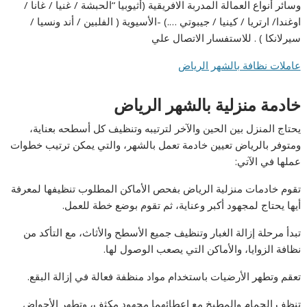
وسائر أنواع العمالة المدربة الافريقية (أثيوبيا “الحبشة / غنيا / غانا /
اوغندا/ ارتريا / كينيا / جيبوتي ….) -الأسيوية ( الفلبين / أند ونسيا /
سيرلانكا ) . للاستفسار الاتصال علي
عاملات نظافة بالشهر الرياض
خادمة منزلية بالشهر الرياض
يحتاج المنزل بين الحين والآخر لترتيبه وتنظيف كل أسطحه بعناية،
ومتوفر بالرياض تعيين خادمة تعمل بالشهر، والتي يمكن ترتيب خطوات
عملها في الآتي:
تقوم خادمات منزلية الرياض بفحص الأماكن المطلوب تنظيفها لمعرفة
أيها يحتاج لمجهود أكبر وعناية، ثم تقوم بوضع خطة للعمل.
تبدأ مرحلة إزالة الغبار وتنظيف جميع الأسطح والأثاث، مع التأكد من
نظافة الزوايا، والأماكن التي يصعب الوصول لها.
تعقم وتطهر الأرضيات باستخدام مواد منظفة فعالة في إزالة البقع.
تنظف الحمام والمطبخ مع إعطائهما مجهود مكثف، وتطهر الأحواض