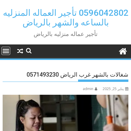
Ski
t
0596042802 تأجير العماله المنزليه
conten
بالساعه والشهر بالرياض
تأجير عماله منزليه بالرياض
شغالات بالشهر غرب الرياض 0571493230
يناير 25, 2025
admin