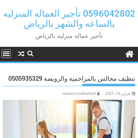
Ski
t
0596042802 تأجير العماله المنزليه
conten
بالساعه والشهر بالرياض
تأجير عماله منزليه بالرياض
تنظيف مجالس بالمزاحمية والرويضة 0505935329
فبراير 16, 2025
manora mohamed