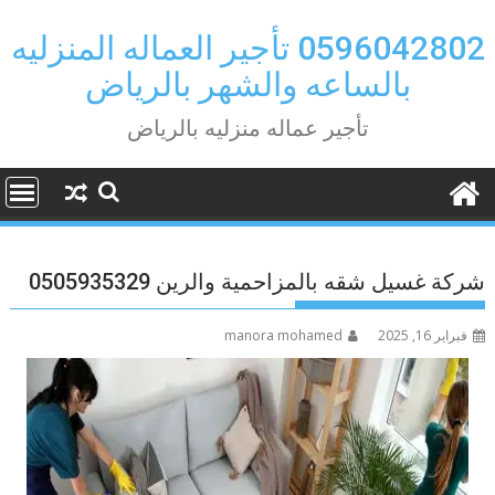
Ski
t
0596042802 تأجير العماله المنزليه
conten
بالساعه والشهر بالرياض
تأجير عماله منزليه بالرياض
شركة غسيل شقه بالمزاحمية والرين 0505935329
فبراير 16, 2025
manora mohamed