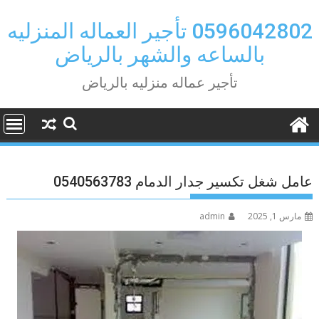
Ski
t
0596042802 تأجير العماله المنزليه
conten
بالساعه والشهر بالرياض
تأجير عماله منزليه بالرياض
عامل شغل تكسير جدار الدمام 0540563783
مارس 1, 2025
admin