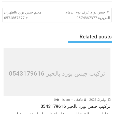
تصفّح
جبس بورد غرف نوم الدمام
معلم جبس بورد بالظهران
المقالات
العزيزية 0574867377
0574867377
Related posts
تركيب جبس بورد بالخبر 0543179616
يوليو 2, 2025
Islam mostafa
0
تركيب جبس بورد بالخبر 0543179616
مقاول جبس بالثقبة للحصول على افضل معلم اسقف مستعاره