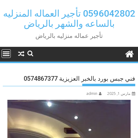
Ski
t
0596042802 تأجير العماله المنزليه
conten
بالساعه والشهر بالرياض
تأجير عماله منزليه بالرياض
فني جبس بورد بالخبر العزيزية 0574867377
مارس 1, 2025
admin