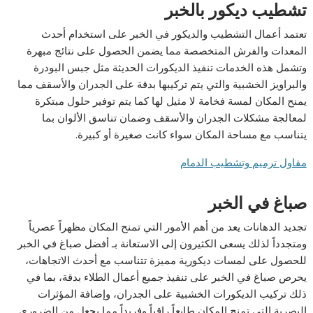
تشطيب ديكور بالخبر
تعتمد أعمال التشطيب والديكور في الخبر على استخدام أحدث
المعدات والفرش المتخصصة مما يضمن الحصول على نتائج مبهرة
وتشمل هذه الخدمات تنفيذ الديكورات الحديثة مثل جبس البودرة
والبراويز الخشبية والتي يتم تركيبها بدقة على الجدران والأسقف مما
يمنح المكان لمسة فخامة لا مثيل لها كما يتم توفير حلول مبتكرة
لمعالجة مشكلات الجدران والأسقف وضمان تناسق الألوان بما
يتناسب مع مساحة المكان سواء كانت صغيرة أو كبيرة.
مقاول
ترميم
وتشطيب
الدمام
صباغ في الخبر
تجديد الدهانات يعد من أهم الأمور التي تمنح المكان مظهراً عصرياً
ومتجدداً لذلك يسعى الكثيرون إلى الاستعانة بـ أفضل صباغ في الخبر
للحصول على لمسات ديكورية مميزة تتناسب مع أحدث الاتجاهات،
يحرص صباغ في الخبر على تنفيذ جميع أعمال الطلاء بدقة، بما في
ذلك تركيب الديكورات الخشبية على الجدران، وإضافة المؤثرات
البصرية التي تمنح المكان طابعاً راقياً وفريداً مما يجعل من الضروري