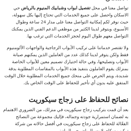
تواصل معنا في محل
تفصيل ابواب وشبابيك المنيوم بالرياض
حي
الاسكان واحصل على جميع الخدمات التي تحتاج إليها بكل سهولة،
حيث نوفر لكم إمكانية التواصل معنا على مدار 24 ساعة وطوال
الأسبوع، ويتوفر لدينا الكثير من موظفي الدعم الفني الذين يمكنك
التواصل معهم طوال اليوم لحجز الخدمات التي ترغب بها.
ولا تقتصر خدماتنا على تركيب الأبواب الزجاجية والواجهات الألومنيوم
فقط ولكن يتوفر لدينا كذلك عدد من العاملين الذين يمكنهم صيانة
الأبواب وتصليحها، وفي حالة اختيارك تصميم معين للأبواب الخاصة
بمنزلك يقوم العاملون بتنفيذ هذه الأبواب بالمقاسات المطلوبة بدقة
شديدة، ويتم الحرص على منحك جميع الخدمات المطلوبة خلال الوقت
المتفق عليه بدون أي تأخير للحفاظ على الوقت الخاص بك.
نصائح للحفاظ على زجاج سيكوريت
بعد أن قمت بتركيب زجاج سيكوريت في منزلك، من الضروري الاهتمام
به لضمان استمرارية جودته وجماله، فإليك مجموعة من النصائح
الفعّالة للحفاظ على زجاج سيكوريت في أفضل حالاته من شركة
تركيب سكاي لايت بالرياض حي البيان: