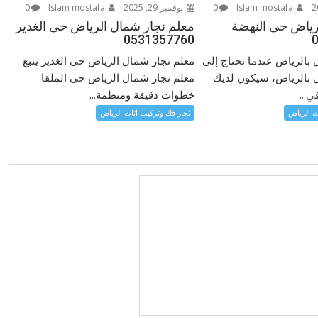
Islam mostafa
0
نوفمبر 29, 2025
Islam mostafa
0
رياض حى النهضة
معلم نجار شمال الرياض حى الغدير
0531357760
ل بالرياض عندما تحتاج إلى
معلم نجار شمال الرياض حى الغدير يتبع
ل بالرياض، سيكون لديك
معلم نجار شمال الرياض حى الملقا
ي...
خطوات دقيقة ومنظمة...
ث الرياض
نجار فك وتركيب اثاث الرياض