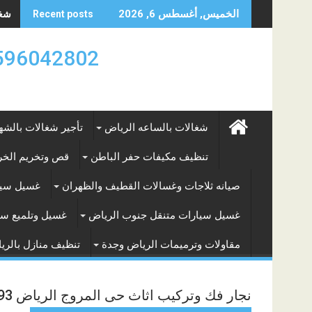
Skip
شغال
الخميس, أغسطس 6, 2026
Recent posts
to
content
0596042802 تأجير العماله المنزليه بالساعه والشه
شغالات بالساعه الرياض
تأجير شغالات بالشه
تنظيف مكيفات حفر الباطن
قص وتخريم الخرس
صيانه ثلاجات وغسالات القطيف والظهران
غسيل سيا
غسيل سيارات متنقل جنوب الرياض
غسيل وتلميع سي
مقاولات وترميمات الرياض وجدة
تنظيف منازل بالري
نجار فك وتركيب اثاث حى المروج الرياض 0549357493