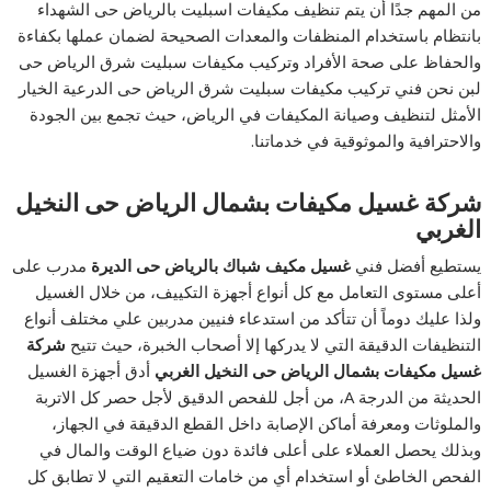
من المهم جدًا أن يتم تنظيف مكيفات اسبليت بالرياض حى الشهداء
بانتظام باستخدام المنظفات والمعدات الصحيحة لضمان عملها بكفاءة
والحفاظ على صحة الأفراد وتركيب مكيفات سبليت شرق الرياض حى
لبن نحن فني تركيب مكيفات سبليت شرق الرياض حى الدرعية الخيار
الأمثل لتنظيف وصيانة المكيفات في الرياض، حيث تجمع بين الجودة
والاحترافية والموثوقية في خدماتنا.
شركة غسيل مكيفات بشمال الرياض حى النخيل
الغربي
يستطيع أفضل فني
غسيل مكيف شباك بالرياض حى الديرة
مدرب على
أعلى مستوى التعامل مع كل أنواع أجهزة التكييف، من خلال الغسيل
ولذا عليك دوماً أن تتأكد من استدعاء فنيين مدربين علي مختلف أنواع
التنظيفات الدقيقة التي لا يدركها إلا أصحاب الخبرة، حيث تتيح
شركة
غسيل مكيفات بشمال الرياض حى النخيل الغربي
أدق أجهزة الغسيل
الحديثة من الدرجة A، من أجل للفحص الدقيق لأجل حصر كل الاتربة
والملوثات ومعرفة أماكن الإصابة داخل القطع الدقيقة في الجهاز،
وبذلك يحصل العملاء على أعلى فائدة دون ضياع الوقت والمال في
الفحص الخاطئ أو استخدام أي من خامات التعقيم التي لا تطابق كل