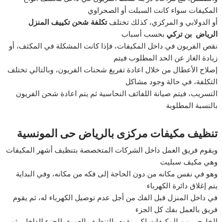
المكيفات سواء كانت السبلت أو الصحراوي
أو الدولابي و المركزي، كذلك تختلف
تكلفة شحن تكييف المنزل
الرياض بن تركي
بحسب أسباب
نقص الفريون في داخل المكيفات، فإذا كانت المشكلة في المكثف، أو
زيادة الغاز عن الحد المطلوب فيتم
إصلاح الأعطال من خلال اعادة تفريغ شحنات الفريون، وبالتالي تختلف
التكلفة، في حالة وجود مشاكل
التسريب، فيتم صيانة اللفائف النحاسية ثم يتم اعادة شحن الفريون
بالنسبة المطلوبة
تنظيف مكيفات مركزى بالرياض حى المونسية
ويقوم فريق العمل داخل الشركات المتخصصة بتنظيف أشهر المكيفات
وهي مكيف سبليت
وهو في نفس مكانه من دون الحاجة إلى فكه من مكانه، وفي البداية
يتم إغلاق دائرة الكهرباء
في داخل المنزل قبل الفك من أجل عدم توصيل الكهرباء له، ثم يقوم
فريق بالعمل بفك كل الجزء
الخارجي من المكيفات لكي يقوم بالتنظيف العميق للجزء الداخلي ثم