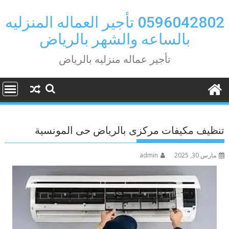
Ski
t
0596042802 تأجير العماله المنزليه
conten
بالساعه والشهر بالرياض
تأجير عماله منزليه بالرياض
تنظيف مكيفات مركزى بالرياض حى المونسية
مارس 30, 2025
admin