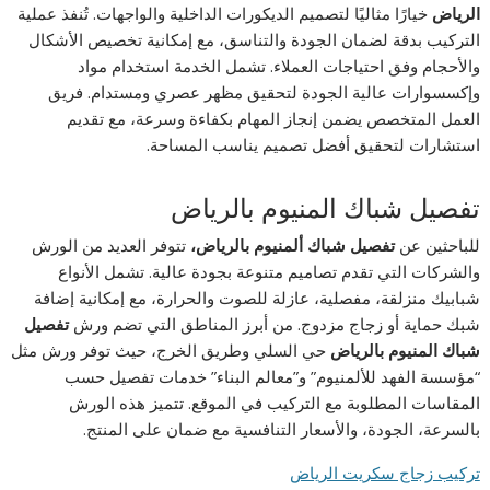
الرياض
خيارًا مثاليًا لتصميم الديكورات الداخلية والواجهات. تُنفذ عملية
التركيب بدقة لضمان الجودة والتناسق، مع إمكانية تخصيص الأشكال
والأحجام وفق احتياجات العملاء. تشمل الخدمة استخدام مواد
وإكسسوارات عالية الجودة لتحقيق مظهر عصري ومستدام. فريق
العمل المتخصص يضمن إنجاز المهام بكفاءة وسرعة، مع تقديم
استشارات لتحقيق أفضل تصميم يناسب المساحة.
تفصيل شباك المنيوم بالرياض
للباحثين عن
تفصيل شباك ألمنيوم بالرياض،
تتوفر العديد من الورش
والشركات التي تقدم تصاميم متنوعة بجودة عالية. تشمل الأنواع
شبابيك منزلقة، مفصلية، عازلة للصوت والحرارة، مع إمكانية إضافة
شبك حماية أو زجاج مزدوج. من أبرز المناطق التي تضم ورش
تفصيل
شباك المنيوم بالرياض
حي السلي وطريق الخرج، حيث توفر ورش مثل
“مؤسسة الفهد للألمنيوم” و”معالم البناء” خدمات تفصيل حسب
المقاسات المطلوبة مع التركيب في الموقع. تتميز هذه الورش
بالسرعة، الجودة، والأسعار التنافسية مع ضمان على المنتج.
تركيب زجاج سكريت الرياض