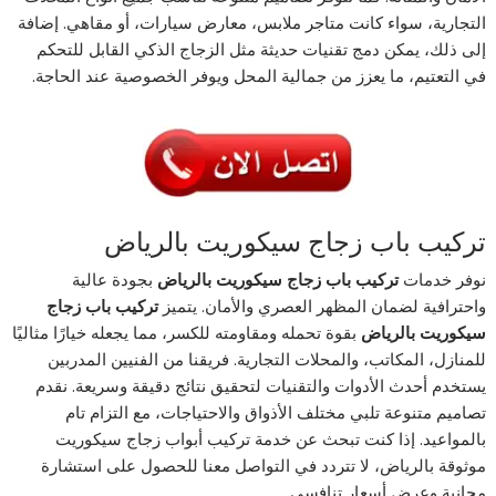
التجارية، سواء كانت متاجر ملابس، معارض سيارات، أو مقاهي. إضافة
إلى ذلك، يمكن دمج تقنيات حديثة مثل الزجاج الذكي القابل للتحكم
في التعتيم، ما يعزز من جمالية المحل ويوفر الخصوصية عند الحاجة.
تركيب باب زجاج سيكوريت بالرياض
نوفر خدمات
تركيب باب زجاج سيكوريت بالرياض
بجودة عالية
واحترافية لضمان المظهر العصري والأمان. يتميز
تركيب باب زجاج
سيكوريت بالرياض
بقوة تحمله ومقاومته للكسر، مما يجعله خيارًا مثاليًا
للمنازل، المكاتب، والمحلات التجارية. فريقنا من الفنيين المدربين
يستخدم أحدث الأدوات والتقنيات لتحقيق نتائج دقيقة وسريعة. نقدم
تصاميم متنوعة تلبي مختلف الأذواق والاحتياجات، مع التزام تام
بالمواعيد. إذا كنت تبحث عن خدمة تركيب أبواب زجاج سيكوريت
موثوقة بالرياض، لا تتردد في التواصل معنا للحصول على استشارة
مجانية وعرض أسعار تنافسي.