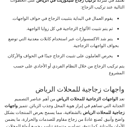
نعتمد في شركة
تركيب زجاج سيكوريت في الرياض
على الخطوات
التالية عند تركيب الزجاج:
يقوم العمال في البداية بتثبيت الزجاج في حواف الواجهات.
ثم يتم تثبيت الألواح الزجاجية في كل زوايا الواجهة.
يتم شد الاكسسوارات عبر استخدام كابلات معدنية التي توضع
بحواف الواجهات الزجاجية.
يحرص العاملون على تثبيت الزجاج جيدًا في الحواف والأركان.
يتم تركيب الزجاج من خلال النظام الفردي أو الأحادي على حسب
المشروع
واجهات زجاجية للمحلات الرياض
تعد
الواجهات الزجاجية للمحلات الرياض
من أهم عناصر التصميم
الجذابة التي تساهم في إبراز هوية المحل وجذب الزبائن. تتميز
واجهات
زجاجية للمحلات الرياض
بالشفافية، مما يسمح بعرض المنتجات بشكل
واضح وأنيق. تُصنع عادةً من زجاج مقاوم للصدمات والحرارة، ما يضمن
الأمان والمتانة. كما تتوفر تصاميم متنوعة تناسب جميع أنواع المحلات