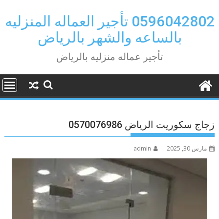
Ski
t
0596042802 تأجير العماله المنزليه
conten
بالساعه والشهر بالرياض
تأجير عماله منزليه بالرياض
زجاج سكوريت الرياض 0570076986
مارس 30, 2025
admin