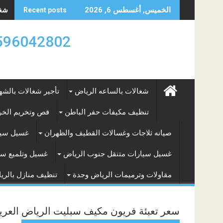
Skip
شغال
الخميس, أغسطس 6, 2026
Recent posts
to
content
0596042802 تأجير العماله المنزليه بالساعه والشه
شغالات بالساعه الرياض
تأجير شغالات بالشه
تنظيف مكيفات حفر الباطن
قص وتخريم الخرس
صيانه ثلاجات وغسالات القطيف والظهران
غسيل سيا
غسيل سيارات متنقل جنوب الرياض
غسيل وتلميع سي
مقاولات وترميمات الرياض وجدة
تنظيف منازل بالري
سعر تعبئة فريون مكيف سبليت الرياض العري