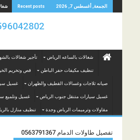
Skip
شغالات
الجمعة, أغسطس 7, 2026
Recent posts
to
content
0596042802 تأجير العماله المنزليه بالساعه والشه
شغالات بالساعه الرياض
تأجير شغالات بالشه
تنظيف مكيفات حفر الباطن
قص وتخريم الخرس
صيانه ثلاجات وغسالات القطيف والظهران
غسيل سيا
غسيل سيارات متنقل جنوب الرياض
غسيل وتلميع سي
مقاولات وترميمات الرياض وجدة
تنظيف منازل بالري
تفصيل طاولات الدمام 0563791367