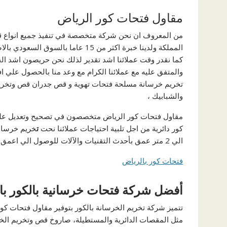
مقاول فتحات كور الرياض
من المعروف ان نحن شركة متخصصة في تنفيذ جميع انواع
المملكة ولدينا خبرة اكثر من 15 عام
كما نقدر وقت عملائنا اشد تقدير لذلك نحن حريصون اشد الح
والمتفق عليه مع عملائنا الكرام مع وعد منا بالحصول علي
تخريم خرسانة مسلحة فتحات تهوية و قص جدران قص وتخريم ا
والشبابيك ،
مقاول فتحات كور الرياض متخصصون في تصحيح وتعديل علي
كور دائرية من اجل تلبية احتياجات عملائنا نحت
ت
خريم خرسانة
الي 2 متر عمق بأحدث التقنيات والآلات للوصول الي اعمق قص ممكن وأدق نتائج.
فتحات كور بالرياض
أفضل شركة فتحات خرسانية بالكور با
تتميز شركة تخريم الخرسانة بالكور بتوفير مقاول فتحات كو
مثل المقصات الدائرية والمستطيلة، صاروخ قص وتخريم الخرس