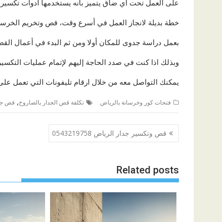
على العمل تحت أي ضاق يتميز بأنه يستخدمها ادوات تكسي
خطة بديلة لانجاز العمل في أسرع وقت، قص وتخريم الخرس
بعمل دراسة جدوى للمكان أولا ومن ثم البدء في أعمال القص
وبذلك اذا كنت في صدد الحاجة إليهم لإتمام عمليات التكسي
يمكنك التواصل معه من خلال ارقام تليفونات التي تعمل على مدار 24 ساعة لتلقي ال
,
فتحات كور وخرسانة بالرياض
تكلفة قص الجدار بالصاروخ
قص جدر
تصفّح
قص وتكسير جدار الرياض 0543219758
المقالات
Related posts