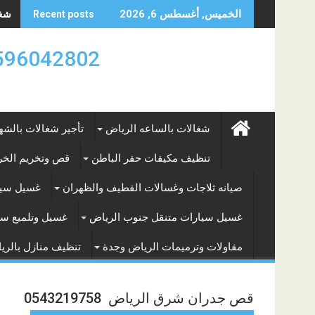
Skip
شغال
شغال
الخميس, أغسطس 6, 2026
Recent posts
to
content
0596042802 تأجير العماله المنزليه بالساعه والشه
شغالات بالساعه الرياض
تأجير شغالات بالشه
تنظيف مكيفات حفر الباطن
قص وتخريم الخرس
صيانه ثلاجات وغسالات القطيف والظهران
غسيل سيا
غسيل سيارات متنقل جنوب الرياض
غسيل وتلميع سي
مقاولات وترميمات الرياض وجدة
تنظيف منازل بالري
قص جدران شرق الرياض 0543219758