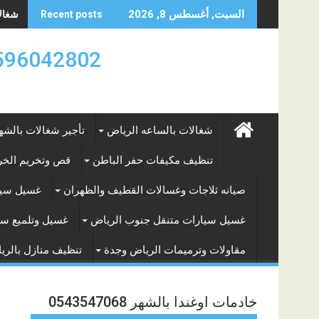
Skip
شغالات
السبت, أغسطس 8, 2026
Recent posts
to
content
0596042802 تأجير العماله المنزليه بالساعه والشه
شغالات بالساعه الرياض
تأجير شغالات بالشه
تنظيف مكيفات حفر الباطن
قص وتخريم الخرس
صيانه ثلاجات وغسالات القطيف والظهران
غسيل سيا
غسيل سيارات متنقل جنوب الرياض
غسيل وتلميع سي
مقاولات وترميمات الرياض وجدة
تنظيف منازل بالري
خادمات اوغندا بالشهر 0543547068