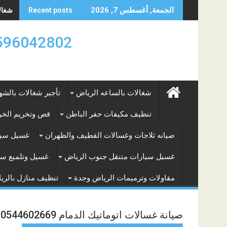
Skip
شغالات
الجمعة, أغسطس 7, 2026
Recent posts
to
content
0596042802 تأجير العماله المنزليه بالساعه والشه
شغالات بالساعه الرياض
تأجير شغالات بالشه
تنظيف مكيفات حفر الباطن
قص وتخريم الخرس
صيانه ثلاجات وغسالات القطيف والظهران
غسيل سيا
غسيل سيارات متنقل جنوب الرياض
غسيل وتلميع سي
مقاولات وترميمات الرياض وجدة
تنظيف منازل بالري
صيانة غسالات اتوماتيك الدمام 0544602669