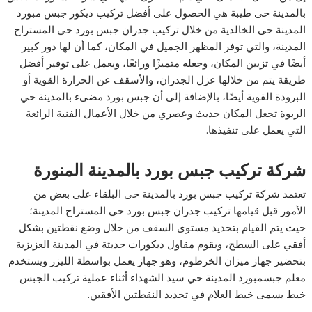
بالمدینة حى طیبة هي الحصول على أفضل تركیب دیكور جبس مبورد
المدینة حى الخالدیة من خلال تركيب جدران جبس بورد حي المستراح
المدينة، والتي توفر المظهر الجميل في المكان، كما أن لها دور كبير
أيضًا في تزيين المكان، وجعله متميزًا ورائعًا، ويعمل على توفير أفضل
طريقة يتم من خلالها عزل الجدران، والأسقف عن الحرارة القوية أو
البرودة القوية أيضًا، بالإضافة إلى أن جبس بورد مضىء بالمدینة حي
الربوة تجعل المكان حديث وعصري من خلال الأعمال الفنية الرائعة
التي يعمل على تنفيذها.
شركة تركیب جبس بورد بالمدینة المنورة
تعتمد شركة تركیب جبس بورد بالمدینة حى البلقاء على بعض من
الأمور قبل قيامها تركيب جدران جبس بورد حي المستراح المدينة؛
حيث يتم القيام بتحديد مستوى السقف من خلال وضع نقطتين بشكل
أفقي على السطح، ويقوم مقاول دیكورات حدیثة في المدینة العزیزیة
بتحضير جهاز ميزان الخرطوم، وهو جهاز يعمل بواسطة الليزر ويستخدم
معلم جبسمبورد المدینة حي سید الشھداء أثناء عملية تركيب الجبس
خيط يسمى خيط العلام في تحديد النقطتين الأفقين.