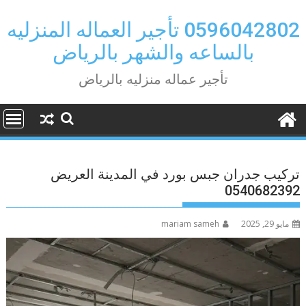
Ski
t
0596042802 تأجير العماله المنزليه
conten
بالساعه والشهر بالرياض
تأجير عماله منزليه بالرياض
تركيب جدران جبس بورد في المدينة العريض
0540682392
مايو 29, 2025
mariam sameh