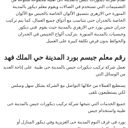
التصميمات التي تستخدم في الصالات ويقوم معلم دیكور بالمدینة
المنورة حي الازھري بتنسيق الألوان الخاصة بالجبس مع الألوان
الخاصة بالجدران حتى تتناسب مع أذواق جميع العمال، كما يتم تركيب
جدران جبس بورد حي الازهري بالمدينة حيث يقوم فني دیكور
وجبسیات بالمدینة المنورة بتركيب ألواح الجيبس في الجدران
والحوائط بدون فرض تكلفة كبيرة على العميل
رقم معلم جبسم بورد المدینة حي الملك فھد
تعمل شركة تركیب دیكورات جبس بالمدینة حى طیبة على إتاحة العديد
من الوسائل التي
يستطيع العملاء من خلالها التواصل مع الشركة بشكل سهل وسلس
لكي يستطيعون تلقى
جميع الخدمات التي تتيحها شركة تركیب دیكورات جبس بالمدینة حى
طیبة واستخدام جبس
بورد فى غرف النوم المدینة حى العزیزیة وفي ديكور المنازل أو