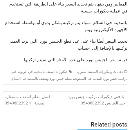
المعايير ومن بينها، يتم تحديد السعر بناء على الطريقة التي تستخدم
في عملية دیكورات جبسیة
بالمدینة حى السلام سواء يتم تركيبه بشكل يدوي أو بواسطة استخدام
الأجهزة الأليكترونية ويتم
تحديد السعر أيضًا بناء على عدد قطع الجيبس بورد التي يريد العميل
تركيبها بالإضافة إلى حساب
قيمة سعر الجيبس بورد على عدد الأمتار التي سيتم تركيبها.
,
دهانات وديكورات المدينه المنوره
دیكورات اسقف بالمدینة حي الربوة
فني
,
تركیب جبس بورد المدینة حى المبعوث
معلم جبس بورد وسقف بالمدینة حى السلام
تصفّح
فني ديكورات تركيب جبس بورد
افضل معلم اسقف مستعاره
المقالات
حي العنابس 0540682392
المدينة 0540682392
Related posts