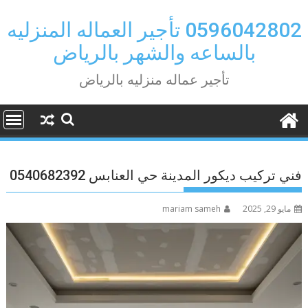
Ski
t
0596042802 تأجير العماله المنزليه
conten
بالساعه والشهر بالرياض
تأجير عماله منزليه بالرياض
فني تركيب ديكور المدينة حي العنابس 0540682392
مايو 29, 2025
mariam sameh