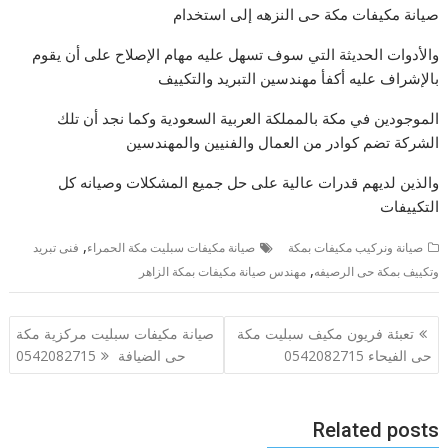
صيانة مكيفات مكة حى النزهه إلى استخدام
والأدوات الحديثة التي سوف تسهل عليه مهام الإصلاح على أن يقوم
بالإشراف عليه أكفأ مهندسين التبريد والتكييف
الموجودين في مكة بالمملكة العربية السعودية وكما نجد أن تلك
الشركة تضم كوادر من العمال والفنيين والمهندسين
والذين لديهم قدرات عالية على حل جميع المشكلات وصيانه كل
التكييفات
,
صيانة ونركيب مكيفات بمكة
صيانة مكيفات سبليت مكة الحمراء
فنى تبريد
,
وتكييف بمكة حى الرصيفه
مهندس صيانة مكيفات بمكة الزاهر
تصفّح
تعبئة فريون مكيف سبليت مكة
صيانة مكيفات سبليت مركزية مكة
المقالات
حى الفيحاء 0542082715
حى الضيافة 0542082715
Related posts