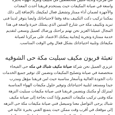
واسعة في صيانة المكيفات حيث يستخدم فريقنا أحدث المعدات
والأجهزة لضمان أداء ممتاز وتشغيل فعال لمكيفك بالإضافة إلى ذلك
يمكننا تركيب دكت التكييف بدقة وفقا لاحتياجاتك وايضا يتوفر لدينا فنى
تبريد وتكييف مكة حى شارع الستين الذي يمتلك خبرة واسعه في هذا
المجال عميلنا العزيز نحن نهتم براحتك ورضاك كعميل ونسعى لتقديم
خدمة ممتازة وتجربة إيجابية يمكنك الاعتماد على مركزنا لصيانة
مكيفاتك وتلبية احتياجاتك بشكل فعال وفي الوقت المناسب.
تعبئة فريون مكيف سبليت مكة حى الشوقيه
عزيزي العميل نحن شركة
صيانة مكيف شباك في مكه
حى الفيحاء
متخصصة في صيانة وتصليح المكيفات ونضمن لك توفير جميع الخدمات
ذات الجودة العالية وبأسعار مناسبة حيث امن فريقنا مؤهل ومدرب
جيدا ومستعد لتلبية احتياجاتك وتوفير حلول مكيفات الهواء المناسبة
لمنزلك أو مكتبك ويتضمن فريقنا فنى صيانة مكيفات سبليت النزهة
مكة وفنى تركيب مكيفات التنعيم وإذا كنت بحاجة إلى صيانة مكيف
شباك يرجى التواصل معنا وسيصل فني صيانة مكيفات مكة حى النزهه
إلى موقعك في أقرب وقت ممكن حيث يتمتع الفني بخبرة عالية في