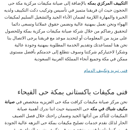
التكييف المركزي بمكه
بالإضافة إلى صيانة مكيفات مركزية مكة حى
الحجون حيث ان فريقنا متميز في تأسيس وتركيب دكت التكييف ولديه
الخبرة والمهارة اللازمة لضمان الأداء الجيد والتشغيل السليم لمكيفات
الهواء ونحن نعمل بمهنية عالية ونضمن حقوق عملائنا ونسعى دائما
لتحقيق رضاكم من خلال شركة صيانة مكيفات مركزية بمكة وللحصول
على مزيد من المعلومات أو لتحديد موعد مع فريقنا يرجى الاتصال بنا
نحن هنا لمساعدتك وتقديم الخدمة المطلوبة بمهنية وجودة عالية
وشكرا لاختياركم شركتنا وسوف نتطلع إلى خدمتكم بأفضل مستوى
ممكن في مكة وجميع أنحاء المملكة العربية السعودية
فنى
تبريد
وتكييف
الدمام
فنى مكيفات باكستانى بمكة حى الفيحاء
نحن مركز صيانة مكيفات كرافت مكة حى العزيزيه متخصص في
صيانة
مكيف شباك في مكه
حى الحسينية حيث اننا ندرك أهمية صيانة
المكيفات للتأكد من أدائها الجيد وضمان راحتك خلال فصل الصيف
الحار لذلك نقدم خدمات تصليح مكيفات بمكة حى النزهه عالية الجودة
في مركزنا ولدينا فنيين متخصصين في تكييف وتبريد الهواء بخبرة