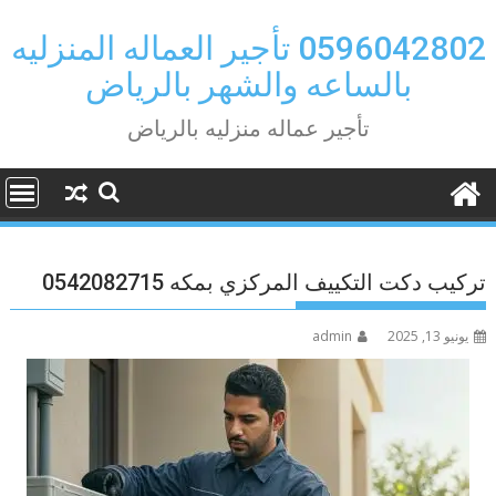
Ski
t
0596042802 تأجير العماله المنزليه
conten
بالساعه والشهر بالرياض
تأجير عماله منزليه بالرياض
تركيب دكت التكييف المركزي بمكه 0542082715
يونيو 13, 2025
admin