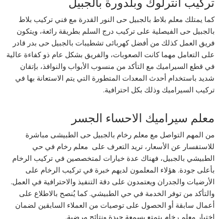
تركيب انترلوك وبلدورة بالجبيل
كما يمتلك معلم بلاط بالجبيل حى النور القدرة مع فني تركيب بلاط
بالجبيل حى الفيصلية على تركيب درج السلم بطريقة رائعة، ويتكون
فريق العمل كذلك من أفضل كهربائى تشطيبات بالجبيل حى بدر قادر
على التعامل مهما كانت الصعوبات، والفريق بشكل عام ذو كفاءة عالية
في قطع السيراميك مع التأكد من منسوب الأبواب والنوافذ، بإتقان
شديد باستخدام أحدث المعدات المتطورة التي يتم الاستعانة بها في
تركيب السيراميك وذلك بكل احترافية.
معلم سيراميك الاحساء الجسر
من المهم التواصل مع معلم رخام بالجبيل حى الطبيشى مباشرة
للاستفسار عن الأسعار، تريد التعرف على معلم رخام في حي
الطبيشي بالجبيل، فهناك عدة خيارات لمتخصصين في تركيب الرخام
بأعلى جودة. هؤلاء المعلمون لديهم خبرة في تركيب الرخام على
الأرضيات والجدران ويعتمدون على دقة التنفيذ والاحترافية في العمل.
والتأكد من توفر الخدمة في حي الطبيشي. كما يُنصح بالاطلاع على
أعمال سابقة أو الحصول على توصيات من العملاء السابقين لضمان
اختيار معلم رخام يتمتع بسمعة جيدة ونتائج مرضية.