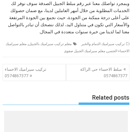
وبمجرد تواصلك معنا عبر رقم مبلط الجبيل الصدفة سوف نوفر لك
الخدمات المطلوبة من خلال أمهر العاملين لدينا، مع ضمان حصولك
على أعلى درجة ممكنة من الجودة، حيث نجمع بين الجودة المرتفعة
والأسعار التي تكون في متناول اليد، لذلك ننصحك أن تبادر بالتواصل
معنا لما لدينا من خبرة سنوات متعددة في المجال.
,
تركيب سيراميك الدمام والخبر
معلم تركيب سيراميك بالجبيل
معلم سيراميك
,
الاحساء الجسر
معلم سيراميك الجبيل صفوى
تصفّح
مبلط الاحساء حى الراكة
تركيب سيراميك الاحساء
المقالات
0574867377
0574867377
Related posts