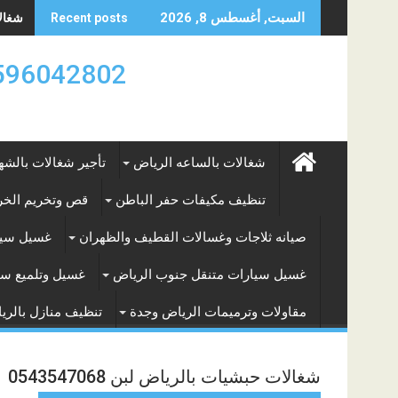
Skip
شغالات
السبت, أغسطس 8, 2026
Recent posts
to
content
0596042802 تأجير العماله المنزليه بالساعه والشه
شغالات بالساعه الرياض
تأجير شغالات بالشه
تنظيف مكيفات حفر الباطن
قص وتخريم الخرس
صيانه ثلاجات وغسالات القطيف والظهران
غسيل سيا
غسيل سيارات متنقل جنوب الرياض
غسيل وتلميع سي
مقاولات وترميمات الرياض وجدة
تنظيف منازل بالري
شغالات حبشيات بالرياض لبن 0543547068