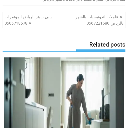
تصفّح
عاملات اندونيسيات بالشهر
بيبى سيتر الرياض المؤتمرات
المقالات
بالرياض 0567221680
0505718578
Related posts