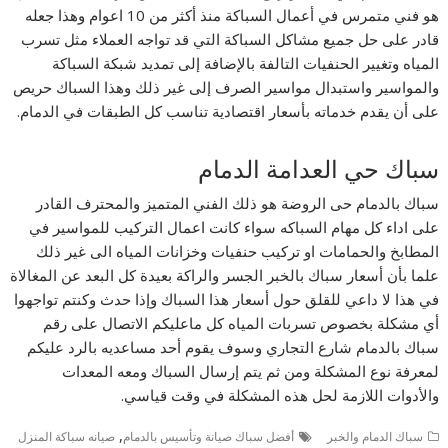
هو فني متمرس في أعمال السباكة منذ أكثر من 10 اعوام وهذا جعله
قادر على حل جميع مشاكل السباكة التي قد تواجه العملاء مثل تسرب
المياه وتغيير الحنفيات التالفة بالإضافة إلى تمديد شبكة السباكة
والمواسير واستبدال مواسير الصرف إلى غير ذلك وهذا السباك حريص
على أن يقدم خدماته بأسعار اقتصادية تناسب كل الطبقات في الدمام.
سباك حي العدامة الدمام
سباك بالدمام حى الروضة هو ذلك الفني المتميز والمحترف القادر
على اداء كل مهام السباكه سواء كانت اعمال التركيب للمواسير في
المطابخ والحمامات او تركيب حنفيات وخزانات المياه الى غير ذلك
علما بأن أسعار سباك بالخبر الجسر والراكة بعيدة كل البعد عن المغالاة
في هذا لا داعي للقلق حول أسعار هذا السباك وإذا حدث وكنتم تواجهوا
أي مشكلة بخصوص تسربات المياه كل ماعليكم الاتصال على رقم
سباك بالدمام شارع التجاري وسوف يقوم أحد مساعديه بالرد عليكم
لمعرفة نوع المشكلة ومن ثم يتم إرسال السباك ومعه المعدات
والأدوات اللازمة لحل هذه المشكلة في وقت قياسي.
,
سباك الدمام والخبر
أفضل سباك صيانة وتأسيس بالدمام
صيانه سباكة المنزل