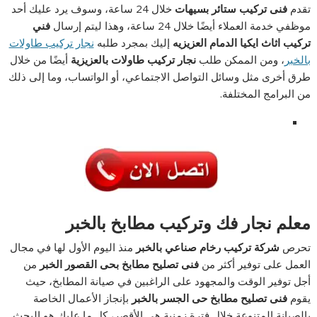
تقدم
فنى تركيب ستائر بسيهات
خلال 24 ساعة، وسوف يرد عليك أحد
موظفي خدمة العملاء أيضًا خلال 24 ساعة، وهذا ليتم إرسال
فني
تركيب اثاث ايكيا الدمام العزيزيه
إليك بمجرد طلبه
نجار تركيب طاولات
بالخبر
، ومن الممكن طلب
نجار تركيب طاولات بالعزيزية
أيضًا من خلال
طرق أخرى مثل وسائل التواصل الاجتماعي، أو الواتساب، وما إلى ذلك
من البرامج المختلفة.
معلم نجار فك وتركيب مطابخ بالخبر
تحرص
شركة تركيب رخام صناعي بالخبر
منذ اليوم الأول لها في مجال
العمل على توفير أكثر من
فنى تصليح مطابخ بحى القصور الخبر
من
أجل توفير الوقت والمجهود على الراغبين في صيانة المطابخ، حيث
يقوم
فنى تصليح مطابخ حى الجسر بالخبر
بإنجاز الأعمال الخاصة
بالصيانة المتنوعة خلال فترة زمنية هي الأقصر، كل ما عليك هو البحث