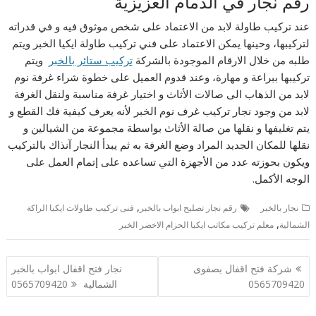
رقم نجار في الدمام العزيزية
عند تركيب طاولة لابد من الاعتماد على شخص موثوق فيه و في قدراته
لتركيبها، وحينها يمكن الاعتماد على فني تركيب طاولة ايكيا الخبر ويتم
طلبه من خلال الارقام الموجودة بالشركة
تركيب ستائر بالخبر
ويتم
تركيبها ببراعة و مهارة، وعند قدوم العميل على خطوة شراء غرفة نوم
لابد من الذهاب الى صالات الأثاث و اختيار غرفة مناسبة ولنقل الغرفة
لابد من وجود نجار تركيب غرف نوم الخبر لأنه يعرف كيفية فك القطع و
يتم تغليفها و نقلها من صالة الأثاث بواسطة مجموعة من الشيالين و
نقلها للمكان الجديد المراد وضع الغرفة به ثم يبدأ النجار آنذاك بالتركيب
ويكون بحوزته عدد من الأجهزة التي تساعده على إتمام العمل على
الوجه الأكمل.
,
نجار بالخبر
رقم نجار تصليح ابواب بالخبر
فنى تركيب طاولات ايكيا الراكة
,
الشمالية
معلم تركيب مكاتب ايكيا الحزام الاخضر الخبر
تصفّح
شركة فتح اقفال بصفوى
نجار فتح اقفال ابواب بالخبر
المقالات
0565709420
الشمالية 0565709420