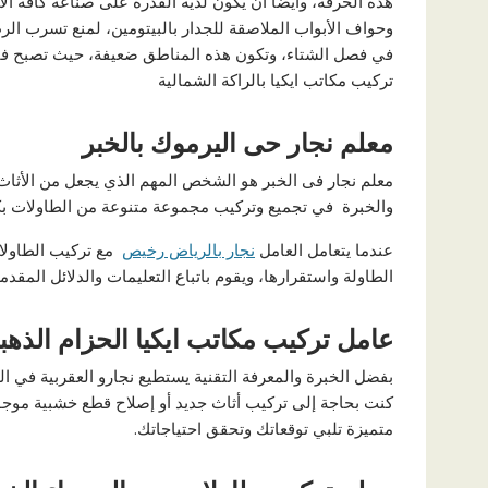
هذه الحرفة، وأيضاً أن يكون لديه القدرة على صناعة كافة ال
وحواف الأبواب الملاصقة للجدار بالبيتومين، لمنع تسرب الرط
في فصل الشتاء، وتكون هذه المناطق ضعيفة، حيث تصبح فارغ
تركيب مكاتب ايكيا بالراكة الشمالية
معلم نجار حى اليرموك بالخبر
معلم نجار فى الخبر هو الشخص المهم الذي يجعل من الأثاث ق
والخبرة في تجميع وتركيب مجموعة متنوعة من الطاولات بكل
عندما يتعامل العامل
نجار بالرياض رخيص
مع تركيب الطاولات
الطاولة واستقرارها، ويقوم باتباع التعليمات والدلائل المقد
عامل تركيب مكاتب ايكيا الحزام الذهب
بفضل الخبرة والمعرفة التقنية يستطيع نجارو العقربية في ا
كنت بحاجة إلى تركيب أثاث جديد أو إصلاح قطع خشبية موجود
متميزة تلبي توقعاتك وتحقق احتياجاتك.