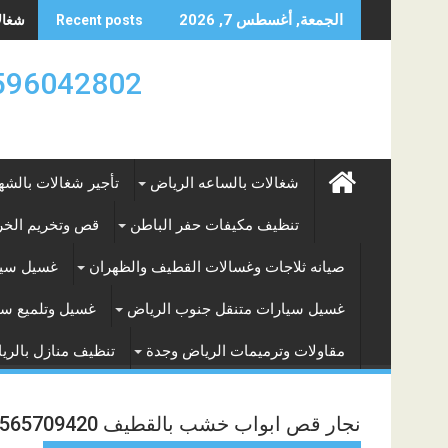
Skip
شغالات
الجمعة, أغسطس 7, 2026
Recent posts
to
content
0596042802 تأجير العماله المنزليه بالساعه والشه
شغالات بالساعه الرياض
تأجير شغالات بالشه
تنظيف مكيفات حفر الباطن
قص وتخريم الخرس
صيانه ثلاجات وغسالات القطيف والظهران
غسيل سيا
غسيل سيارات متنقل جنوب الرياض
غسيل وتلميع سي
مقاولات وترميمات الرياض وجدة
تنظيف منازل بالري
نجار قص ابواب خشب بالقطيف 0565709420