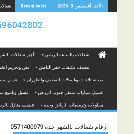
Skip
شغالات با
الأحد, أغسطس 9, 2026
Recent posts
to
content
0596042802 تأجير العماله المنزليه بالساعه والشه
شغالات بالساعه الرياض
تأجير شغالات بالشه
تنظيف مكيفات حفر الباطن
قص وتخريم الخرس
صيانه ثلاجات وغسالات القطيف والظهران
غسيل سيا
غسيل سيارات متنقل جنوب الرياض
غسيل وتلميع سي
مقاولات وترميمات الرياض وجدة
تنظيف منازل بالري
ارقام شغالات بالشهر جدة 0571400979