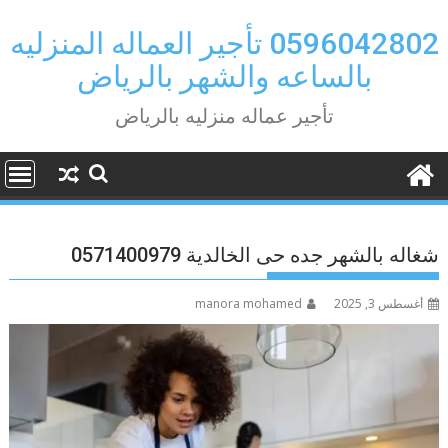
Ski
t
0596042802 تأجير العماله المنزليه
conten
بالساعه والشهر بالرياض
تأجير عماله منزليه بالرياض
شغاله بالشهر جده حى الخالدية 0571400979
أغسطس 3, 2025
manora mohamed