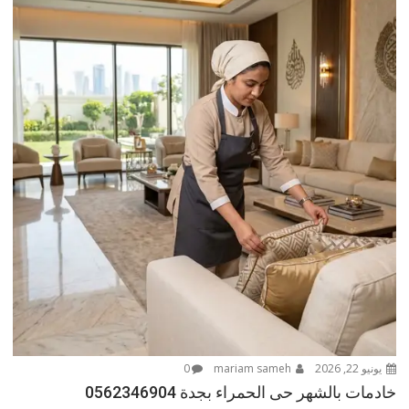
يونيو 22, 2026
mariam sameh
0
خادمات بالشهر حى الحمراء بجدة 0562346904