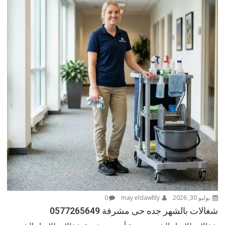
يوليو 30, 2026
may eldawltly
0
شغالات بالشهر جده حى مشرفة 0577265649