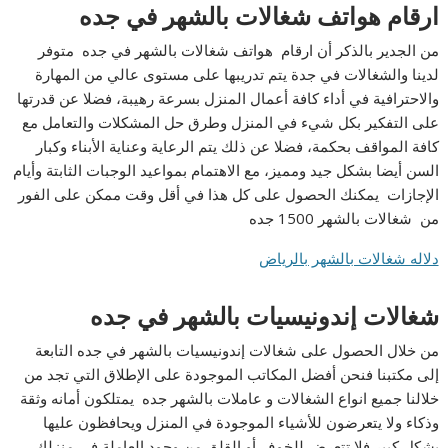
ارقام هواتف شغالات بالشهر في جده
من الجدير بالذكر أن ارقام هواتف شغالات بالشهر في جده متوفر
لدينا والشغالات في جدة يتم تدريبها على مستوى عالي من المهارة
والاحترافية في أداء كافة أعمال المنزل بسرعة رهيبة، فضلا عن قدرتها
على التفكير بكل شيء في المنزل وطرق حل المشكلات والتعامل مع
كافة المواقف بحكمة، فضلا عن ذلك يتم الرعاية وعناية الأبناء وكبار
السن أيضا بشكل جيد ومميز، مع الاهتمام بمواعيد الوجبات الثابتة وأيام
الإجازات يمكنك الحصول على كل هذا في أقل وقت ممكن على الفور
من شغالات بالشهر 1500 جده
دلاله شغالات بالشهر بالرياض
شغالات إندونيسيات بالشهر في جده
من خلال الحصول على شغالات إندونيسيات بالشهر في جده التابعة
إلى مكتبنا فنحن أفضل المكاتب الموجودة على الإطلاق التي تجد من
خلالنا جميع انواع الشغالات و عاملات بالشهر جده يمتلكون أمانه وثقة
وذكاء ولا يتعرضون للأشياء الموجودة في المنزل ويحافظون عليها
بشكل كبير فلا تتعرض للخوف أو القلق من وجود العاملة في منزلك