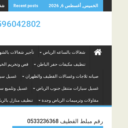
Skip
شغال
الخميس, أغسطس 6, 2026
Recent posts
to
content
0596042802 تأجير العماله المنزليه بالساعه والشه
شغالات بالساعه الرياض
تأجير شغالات بالشه
تنظيف مكيفات حفر الباطن
قص وتخريم الخرس
صيانه ثلاجات وغسالات القطيف والظهران
غسيل سيا
غسيل سيارات متنقل جنوب الرياض
غسيل وتلميع سي
مقاولات وترميمات الرياض وجدة
تنظيف منازل بالري
رقم مبلط القطيف 0533236368