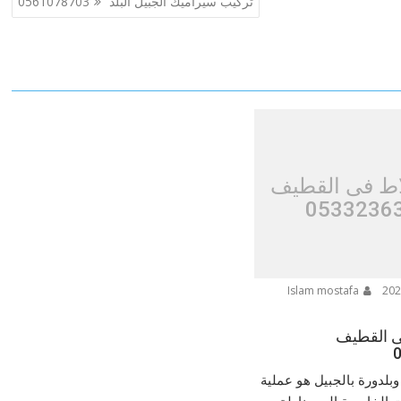
تركيب سيراميك الجبيل البلد 0561078703
اط فى القطيف
0533236
Islam mostafa
ى القطيف
وبلدورة بالجبيل هو عملية
 الخارجية إلى مناطق