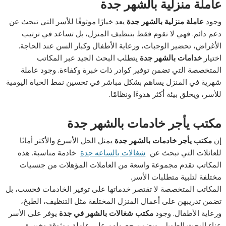
عاملة منزلية بالشهر جدة
وجود
عاملة منزلية بالشهر جدة
يعد خيارًا موثوقًا للأسر التي تبحث عن
دعم دائم. فهي لا تقوم فقط بتنظيف المنزل، بل تساعد في ترتيب
الأغراض، تحضير الوجبات، ورعاية الأطفال وكبار السن عند الحاجة.
اختيار
خدامات بالشهر جدة
يتطلب البحث الجيد عبر المكاتب
المتخصصة التي تضمن توفير كوادر ذات خبرة وكفاءة. وجود عاملة
شهرية في المنزل يساهم بشكل مباشر في تحسين نمط الحياة اليومية
للأسر، ويخلق بيئة أكثر هدوءًا ونظامًا.
مكتب يأجر خادمات بالشهر جدة
إن
مكتب يأجر خادمات بالشهر جدة
يمثل الحل الأسرع والأكثر أمانًا
للعائلات التي تبحث عن
شغالات بالساعه جدة
خادمة مناسبة. هذه
المكاتب تقدم مجموعة واسعة من العاملات المؤهلات من جنسيات
مختلفة لتلبية متطلبات الأسر.
المكاتب المتخصصة لا تقتصر خدماتها على توفير الخادمات فحسب، بل
تضمن تدريبهن على أعمال المنزل المختلفة مثل التنظيف، الطبخ،
ورعاية الأطفال. وجود
مكتب شغالات بالشهر في جدة
يوفر على الأسر
عناء البحث الطويل، ويضمن حصولهم على عاملة موثوقة وخبيرة.