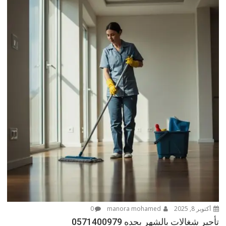
أكتوبر 8, 2025
manora mohamed
0
تأجير شغالات بالشهر بجده 0571400979