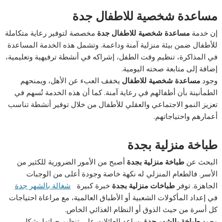
مساعدة شخصية للاطفال جدة
إن خدمة
مساعدة شخصية للاطفال جدة
مخصصة لتوفير رعاية متكاملة
للأطفال ضمن بيئة منزلية آمنة وداعمة. وتشمل هذه الخدمة المساعدة
في المذاكرة، تنظيم وقت الطفل، إشراكه في أنشطة ترفيهية وتعليمية،
إضافة إلى متابعة صحته اليومية.
وجود
مساعدة شخصية للاطفال
يخفف العبء عن الأهل، ويمنحهم
الطمأنينة بأن أطفالهم في رعاية آمنة. كما أن هذه الخدمة تُسهم في
تعزيز النمو الاجتماعي والعقلي للأطفال من خلال توفير أنشطة تناسب
أعمارهم واحتياجاتهم.
طباخة منزلية بجدة
البحث عن
طباخة منزلية بجدة
أصبح من الأمور الضرورية للكثير من
الأسر. فالطعام المنزلي له نكهة خاصة وجودة أعلى من الوجبات
الجاهزة. توفر
طباخات منزلية بجدة
خبرة كبيرة
شغالة بالشهر جدة
في إعداد المأكولات الشعبية أو الأطباق العالمية، مع مراعاة احتياجات
كل أسرة من حيث الذوق أو النظام الغذائي الخاص.
وجود
طباخة بالشهر جدة
يساعد العائلات على تنظيم حياتها بشكل