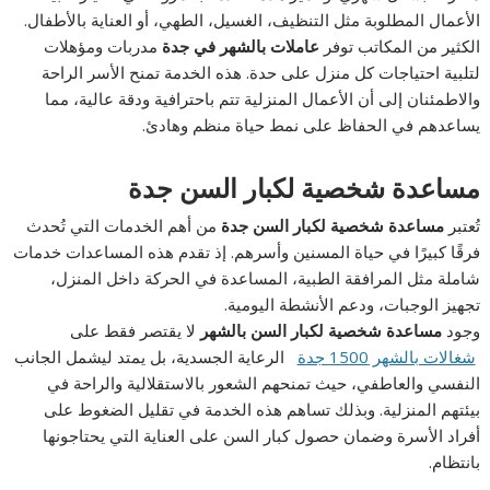
الأعمال المطلوبة مثل التنظيف، الغسيل، الطهي، أو العناية بالأطفال.
الكثير من المكاتب توفر
عاملات بالشهر في جدة
مدربات ومؤهلات
لتلبية احتياجات كل منزل على حدة. هذه الخدمة تمنح الأسر الراحة
والاطمئنان إلى أن الأعمال المنزلية تتم باحترافية ودقة عالية، مما
يساعدهم في الحفاظ على نمط حياة منظم وهادئ.
مساعدة شخصية لكبار السن جدة
تُعتبر
مساعدة شخصية لكبار السن جدة
من أهم الخدمات التي تُحدث
فرقًا كبيرًا في حياة المسنين وأسرهم. إذ تقدم هذه المساعدات خدمات
شاملة مثل المرافقة الطبية، المساعدة في الحركة داخل المنزل،
تجهيز الوجبات، ودعم الأنشطة اليومية.
وجود
مساعدة شخصية لكبار السن بالشهر
لا يقتصر فقط على
شغالات بالشهر 1500 جدة
الرعاية الجسدية، بل يمتد ليشمل الجانب
النفسي والعاطفي، حيث تمنحهم الشعور بالاستقلالية والراحة في
بيئتهم المنزلية. وبذلك تساهم هذه الخدمة في تقليل الضغوط على
أفراد الأسرة وضمان حصول كبار السن على العناية التي يحتاجونها
بانتظام.