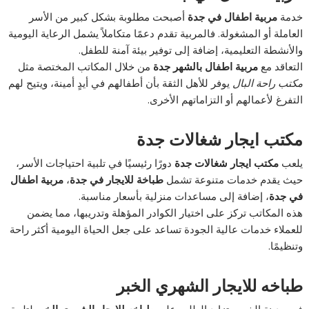
خدمة
مربية اطفال في جدة
أصبحت مطلوبة بشكل كبير من الأسر
العاملة أو المشغولة. فالمربية تقدم دعمًا متكاملاً يشمل الرعاية اليومية
والأنشطة التعليمية، إضافة إلى توفير بيئة آمنة للطفل.
التعاقد مع
مربية اطفال بالشهر جدة
من خلال المكاتب المختصة مثل
مكتب راحة البال
يوفر للأهل الثقة بأن أطفالهم في أيدٍ أمينة، ويتيح لهم
التفرغ لأعمالهم أو التزاماتهم الأخرى.
مكتب ايجار شغالات جدة
يلعب
مكتب ايجار شغالات جدة
دورًا رئيسيًا في تلبية احتياجات الأسر،
حيث يقدم خدمات متنوعة تشمل
طباخة للايجار في جدة
،
مربية اطفال
في جدة
، إضافة إلى مساعدات منزلية بأسعار مناسبة.
هذه المكاتب تركز على اختيار الكوادر المؤهلة وتدريبها، مما يضمن
للعملاء خدمات عالية الجودة تساعد على جعل الحياة اليومية أكثر راحة
وتنظيمًا.
طباخه للايجار الشهري الخبر
في مدينة الخبر، يتزايد الطلب على
طباخه للايجار الشهري الخبر
لتلبية