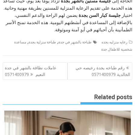
الحاجة إلى
جليسة مسنين بالشهر بجدة
تزداد يومًا بعد يوم، حيث تساعد
هذه الخدمة على تقديم الرعاية المنزلية للمسنين بطريقة مهنية وحانية.
اختيار
جليسة كبار السن بجدة
يضمن لهم الراحة والدعم النفسي،
بالإضافة إلى المساعدة في أنشطتهم اليومية. هذه الخدمة تمنح الأسر
الطمأنينة بأن أحبائهم في أيدٍ آمنة وموثوقة.
,
,
رعايه منزليه بجده
طباخة بالشهر في جدة
طباخة منزلية بجدة
مساعدة
شخصية للاطفال جدة
تصفّح
رقم طباخه بجدة رخيصه حي
عاملات نظافة بالشهر في جدة
المقالات
الخالدية 0571400979
النعيم 0571400979
Related posts