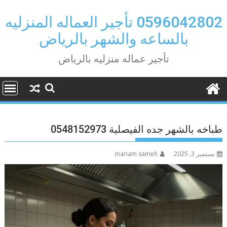
Ski
t
0596042802 تأجير العماله المنزليه
conten
بالساعه والشهر بالرياض
تأجير عماله منزليه بالرياض
طباخه بالشهر جده الفيصلية 0548152973
سبتمبر 3, 2025
mariam sameh