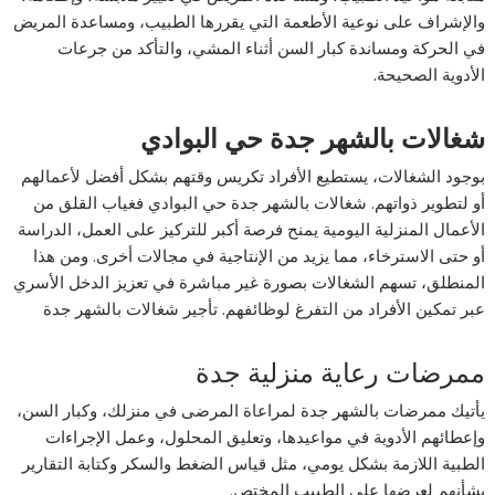
والإشراف على نوعية الأطعمة التي يقررها الطبيب، ومساعدة المريض
في الحركة ومساندة كبار السن أثناء المشي، والتأكد من جرعات
الأدوية الصحيحة.
شغالات بالشهر جدة حي البوادي
بوجود الشغالات، يستطيع الأفراد تكريس وقتهم بشكل أفضل لأعمالهم
أو لتطوير ذواتهم. شغالات بالشهر جدة حي البوادي فغياب القلق من
الأعمال المنزلية اليومية يمنح فرصة أكبر للتركيز على العمل، الدراسة
أو حتى الاسترخاء، مما يزيد من الإنتاجية في مجالات أخرى. ومن هذا
المنطلق، تسهم الشغالات بصورة غير مباشرة في تعزيز الدخل الأسري
عبر تمكين الأفراد من التفرغ لوظائفهم. تأجير شغالات بالشهر جدة
ممرضات رعاية منزلية جدة
يأتيك ممرضات بالشهر جدة لمراعاة المرضى في منزلك، وكبار السن،
وإعطائهم الأدوية في مواعيدها، وتعليق المحلول، وعمل الإجراءات
الطبية اللازمة بشكل يومي، مثل قياس الضغط والسكر وكتابة التقارير
بشأنهم لعرضها على الطبيب المختص.