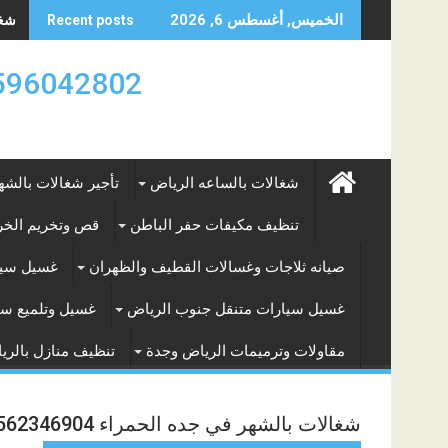
Skip
شغال
الخميس, أغسطس 6, 2026
Recent posts
to
content
0596042802 تأجير العماله المنزليه بالساعه والشه
شغالات بالساعه الرياض
تأجير شغالات بالشه
تنظيف مكيفات حفر الباطن
قص وتخريم الخرس
صيانه ثلاجات وغسالات القطيف والظهران
غسيل سيا
غسيل سيارات متنقل جنوب الرياض
غسيل وتلميع سي
مقاولات وترميمات الرياض وجدة
تنظيف منازل بالري
شغالات بالشهر في جده الحمراء 0562346904