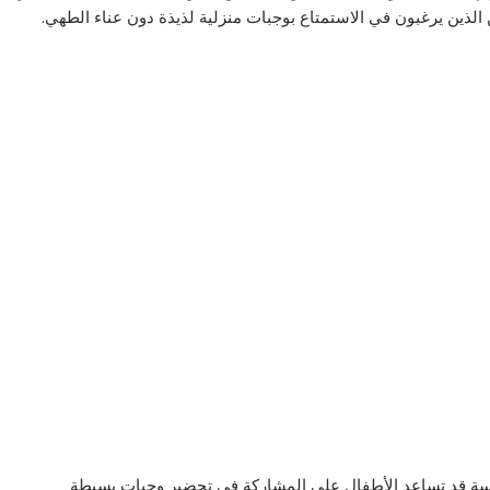
لذين يرغبون في الاستمتاع بوجبات منزلية لذيذة دون عناء الطهي.
جليسة قد تساعد الأطفال على المشاركة في تحضير وجبات بسيطة