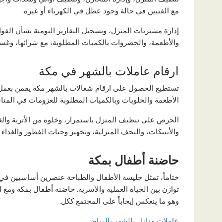
مع الفنيين في حالة وجود عطل في الكهرباء أو غيره.
إدارة مشتريات المنزل، وتسجيل التقارير اليومية بشأن الفو
والأطعمة، والخضروات بالكميات المطلوبة، مع شرائها، وغسله
ارقام عاملات بالشهر في مكة
تستطيع الحصول على ارقام شغالات بالشهر مكة يقمن بعمل ال
الأطعمة والحلويات وبالكميات المطلوبة للعزومات في المنا
الحرص على تنظيف المنزل باستمرار، وخلوه من الأتربة والغبا
والأنتيكات، والتحف المنزلية، وتجهيز وجبات الفطور والغذا
حاضنة أطفال بمكة
ختاماً، تمثل جليسة الأطفال والطباخة عنصرين أساسيين في ح
توازن بين الحياة العملية والأسرية. حاضنة أطفال بمكة ومع الر
وهو ما ينعكس إيجاباً على المجتمع ككل.
عاملات منازل بالشهر بالرياض