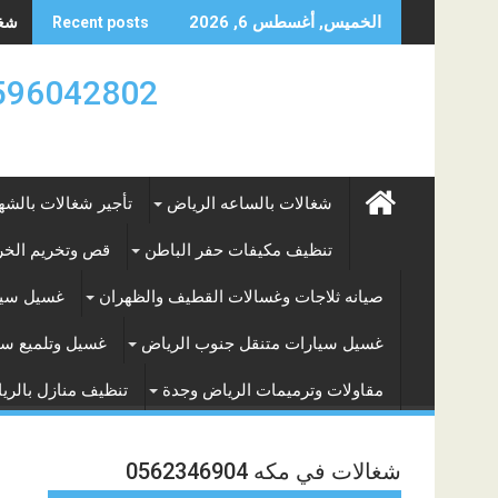
Skip
شغال
الخميس, أغسطس 6, 2026
Recent posts
to
content
0596042802 تأجير العماله المنزليه بالساعه والشه
شغالات بالساعه الرياض
تأجير شغالات بالشه
تنظيف مكيفات حفر الباطن
قص وتخريم الخرس
صيانه ثلاجات وغسالات القطيف والظهران
غسيل سيا
غسيل سيارات متنقل جنوب الرياض
غسيل وتلميع سي
مقاولات وترميمات الرياض وجدة
تنظيف منازل بالري
شغالات في مكه 0562346904