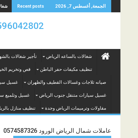
Skip
شغالات
الجمعة, أغسطس 7, 2026
Recent posts
to
content
0596042802 تأجير العماله المنزليه بالساعه والشه
شغالات بالساعه الرياض
تأجير شغالات بالشه
تنظيف مكيفات حفر الباطن
قص وتخريم الخرس
صيانه ثلاجات وغسالات القطيف والظهران
غسيل سيا
غسيل سيارات متنقل جنوب الرياض
غسيل وتلميع سي
مقاولات وترميمات الرياض وجدة
تنظيف منازل بالري
عاملات شمال الرياض الورود 0574587326