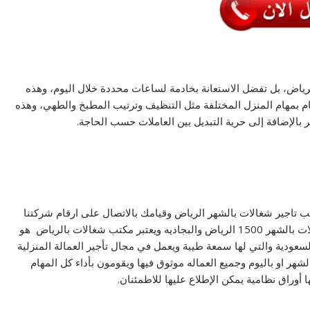
لرياض، بل تفضل الاستعانة بخادمة لساعات محددة خلال اليوم، وهذه
م بمهام المنزل المختلفة مثل التنظيف وترتيب المطبخ والطهي، وهذه
 بالإضافة إلى حرية التبديل بين العاملات حسب الحاجة.
ب تاجير شغالات بالشهر الرياض وقيامك بالاتصال على ارقام شركتنا
سوف يجعلك في المكان الصحيح فنحن نوفر لكم أمهر شغالات بالشهر 1500 الرياض والبجاديه ويعتبر مكتب شغالات بالرياض هو
سعودية والتي لها سمعة طيبة ويعمل في مجال تأجير العمالة المنزلية
شغاله بالشهر او باليوم وجميع العماله موثوق فيها ويقومون بأداء كل المهام
 أوراق نظامية يمكن الإطلاع عليها للاطمئنان.