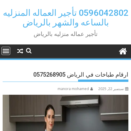
Ski
t
0596042802 تأجير العماله المنزليه
conten
بالساعه والشهر بالرياض
تأجير عماله منزليه بالرياض
ارقام طباخات في الرياض 0575268905
سبتمبر 22, 2025
manora mohamed