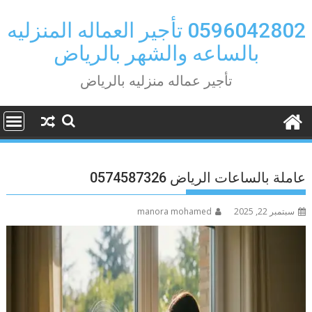
Ski
t
0596042802 تأجير العماله المنزليه
conten
بالساعه والشهر بالرياض
تأجير عماله منزليه بالرياض
عاملة بالساعات الرياض 0574587326
سبتمبر 22, 2025
manora mohamed