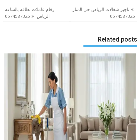
تصفّح
تاجير شغالات الرياض حى المنار
ارقام عاملات نظافة بالساعة
المقالات
0574587326
الرياض 0574587326
Related posts