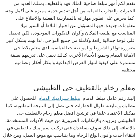
نقدم لكم أمهر مبلط ضاحية الملك فهد بالقطيف يمتلك العديد من
الخبرات والتجارب العملية من أجل تقديم خدمة مميزة على أكمل وجه،
كما يحرص على تطوير مهاراته بالممارسة الفعلية والاطلاع على
معلومات جديدة، فهو المسؤول عن اختيار البلاط أو السيراميك
المناسب مع طبيعة المكان وألوان الديكورات الموجودة، لكي تحصل
على لوحة جمالية رائعة وكاملة من جميع النواحي، لذا نهتم بشكل كبير
بضرورة توافر الشروط والمواصفات القياسية لدى معلم بلاط حى
الامانة الدمام وجميع الأحياء الأخرى، كذلك نعمل على تدريبهم بصفة
مستمرة على كيفية انتهاز الفرص الإبداعية وابتكار أفكار وتصاميم
مختلفة.
معلم رخام بالقطيف حى الطبيشى
إليك رقم عامل مبلط الدمام
مبلط سيراميك الدمام
للحصول على
مطلبك ومتابعته طوال الخطوات حتى تصل إلى النتيجة المطلوبة، كما
يمكنك الاعتماد علينا في ترشيح أفضل معلم رخام بالقطيف حى
الطبيشى وتزويده بالإمكانيات الضرورية من حيث الأدوات المستخدمة،
بالإضافة إلى ذلك سوف يساعدك فنى تركيب سيراميك بالقطيف في
انتقاء أحدث وأقوى انواع الرخام وما يتناسب مع موقع العمل، ومن خلال