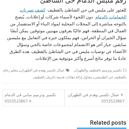
رقم مليس الدمام حى الشاطئ
للعثور على مليس في حي الشاطئ بالقطيف
كشف تسربات
الحمامات بالدمام
دون اللجوء لأسماء شركات أو إعلانات، يُنصح
بالتوجه مباشرة إلى المحلات المحلية لمواد البناء أو الاستفسار من
العمال في المنطقة، فهم غالبًا يعرفون مهنيين موثوقين. يمكن أيضًا
سؤال الجيران أو الحراس، فهم يملكون خبرة في التعامل مع مليسين
سابقين. خيار آخر هو الانضمام لمجموعات خاصة بالحي وسؤال
الأعضاء عن توصيات مليس في حي الشاطئ بالقطيف. هذه الطرق
عادةً ما توفر نتائج أسرع وأكثر موثوقية من الإعلانات.
,
تكسير وترميم بالقطيف والظهران
عمال تكسير وهدم في الظهران
معلم رخام
,
بالقطيف حى الطبيشى
مقاول إزالة دهانات قديمة بالرمل بالقطيف
تصفّح
عمال تكسير وهدم في الظهران
تكسير وترميم مباني فى الدمام
المقالات
0553523867
0553523867
Related posts