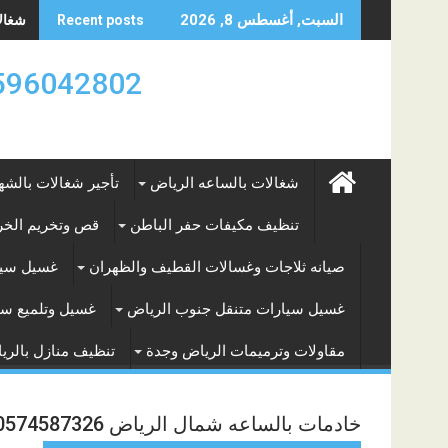
Skip
شغالات
السبت, أغسطس 8, 2026
Recent posts
to
content
0596042802 تأجير العماله المنزليه بالساعه والشه
شغالات بالساعه الرياض
تأجير شغالات بالشه
تنظيف مكيفات حفر الباطن
قص وتخريم الخرس
صيانه ثلاجات وغسالات القطيف والظهران
غسيل سيا
غسيل سيارات متنقل جنوب الرياض
غسيل وتلميع سي
مقاولات وترميمات الرياض وجدة
تنظيف منازل بالري
خادمات بالساعه شمال الرياض 0574587326