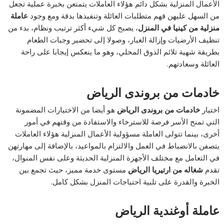
الأعمال المنزلية بشكل دائم هؤلاء العاملات يتمتعن بخبرة عملية تجعل
من السهل عليهن فهم متطلبات العائلة وتنفيذها بدقة ومع وجود
عاملة
منزلية من كينيا في المنزل
، يصبح كل شيء أكثر ترتيب ونظام، بدء من
تنظيف الأرضيات وإزالة الغبار، وصولا إلى تحضير وجبات الطعام
بطريقة شهية تلائم الذوق المحلي، وهو ما ينعكس إيجابا على راحة
العائلة وسعادتهم.
خادمات من بروندى الرياض
اختيار
خادمات من بروندى الرياض
هو أيضا من الاختيارات المضمونة
التي تمنح الأسر فرصة للاسترخاء والاستفادة من وقتهم في أمور
أخرى، بينما تتولى العاملة مسؤولية الأعمال المنزلية هؤلاء العاملات
يتصفن بالانضباط في العمل والالتزام بالمواعيد، بالإضافة إلى مهارتهن
في التعامل مع مختلف الأجهزة المنزلية الحديثة وعلى نفس المنوال،
تقدم
شغاله من ارتيريا الرياض
مستوى خدمة مميز، حيث تجمع بين
الخبرة والقدرة على تلبية احتياجات المنزل بشكل كامل.
عاملة أوغندية الرياض