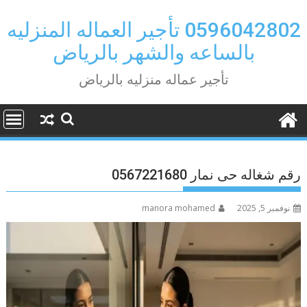
Ski
t
0596042802 تأجير العماله المنزليه
conten
بالساعه والشهر بالرياض
تأجير عماله منزليه بالرياض
رقم شغاله حى نمار 0567221680
نوفمبر 5, 2025
manora mohamed