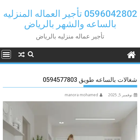
Ski
t
0596042802 تأجير العماله المنزليه
conten
بالساعه والشهر بالرياض
تأجير عماله منزليه بالرياض
شغالات بالساعه طويق 0594577803
نوفمبر 5, 2025
manora mohamed