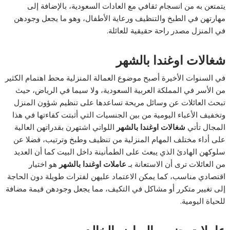
يتمتعن به من انسجام ثقافي مع العادات السعودية، بالإضافة إلى
مهارتهن في الطبخ والتنظيف ورعاية الأطفال، وهو ما يجعل وجودهن
في المنزل مصدر راحة حقيقية للعائلة.
شغالات اوغندا بالشهر
في السنوات الأخيرة أصبح موضوع العمالة المنزلية محط اهتمام الكثير
من الأسر في المملكة العربية السعودية، ولا سيما في الرياض، حيث
تبحث العائلات عن وسائل مريحة تساعدها على تنظيم شؤون المنزل
وتخفيف الأعباء اليومية من بين الجنسيات التي أثبتت كفاءتها في هذا
المجال تأتي
شغالات اوغندا بالشهر
اللواتي اشتهرن بقدراتهن العالية
على أداء مختلف المهام المنزلية من تنظيف وطبخ وترتيب، فضلا عن
سلوكهن الهادئ الذي يبعث على الطمأنينة داخل البيت كما أن العديد
من العائلات ترى أن الاستعانة بـ
عاملات اوغندا بالشهر
هو اختيار
اقتصادي مناسب، كما يمكن الاعتماد عليهن لفترات طويلة دون الحاجة
إلى تغيير متكرر أو مشاكل في التكيف، مما يجعل وجودهن قيمة مضافة
للحياة اليومية.