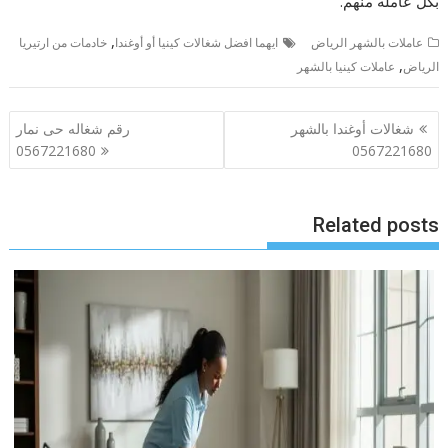
بكل عاملة منهم.
,
عاملات بالشهر الرياض
ايهما افضل شغالات كينيا أو أوغندا
خادمات من ارتيريا
,
الرياض
عاملات كينيا بالشهر
تصفّح
شغالات أوغندا بالشهر
رقم شغاله حى نمار
المقالات
0567221680
0567221680
Related posts