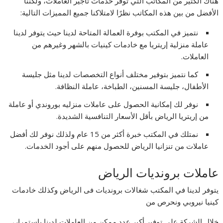
هناك الكثير من المكاتب التي توفر خدمات تأجير العاملات، ولكننا
الأفضل من بين هذه المكاتب نظرًا لامتلاكنا جميع المميزات التالية:
نتميز في المكتب بوفرة العمالة المتاحة لدينا حيث يتوفر لدينا
عاملة منزلية إريتريا مع خادمات كينيات بالشهر وغيرهم من
العاملات.
كما نتميز بتوفير مختلف أنواع التخصصات لدينا مثل جليسة
الأطفال، جليسة المسنين، الطباخة، عاملة النظافة.
نوفر لك إمكانية الحصول على عاملات منزليه بوروندي أو عاملة
من إريتريا الرياض بأقل الأسعار التنافسية الشديدة.
نمتلك في المكتب خبرة أكثر من 15 عام ولذلك نوفر لك أفضل
عاملات من تنزانيا الرياض للحصول منهم على أجود الخدمات.
عاملات برونديات الرياض
يتوفر لدينا في المكتب شغالات برونديات فى الرياض وكذلك خادمات
كينيا نيروبي ونحرص من
خلال الشركة على توفير أكبر عدد ممكن من العاملات لدينا باستمرار،