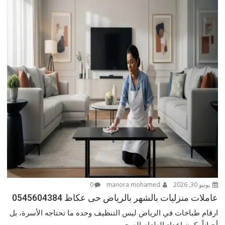
يونيو 30, 2026
manora mohamed
0
عاملات منزليات بالشهر بالرياض حى عكاظ 0545604384
ارقام طباخات في الرياض ليس التنظيف وحده ما تحتاجه الأسرة، بل
أحياناً يكون إعداد الطعام الصحي...