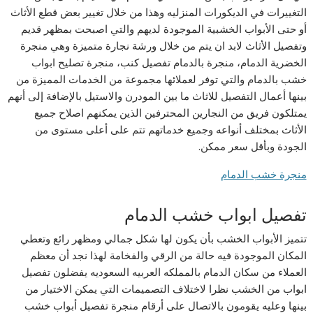
التغييرات في الديكورات المنزليه وهذا من خلال تغيير بعض قطع الأثاث
أو حتى الأبواب الخشبية الموجودة لديهم والتي اصبحت بمظهر قديم
وتفصيل الأثاث لابد ان يتم من خلال ورشة نجارة متميزة وهي منجرة
الخضرية الدمام، منجرة بالدمام تفصيل كنب، منجرة تصليح ابواب
خشب بالدمام والتي توفر لعملائها مجموعة من الخدمات المميزة من
بينها أعمال التفصيل للاثاث ما بين المودرن والاستيل بالإضافة إلى أنهم
يمتلكون فريق من النجارين المحترفين الذين يمكنهم اصلاح جميع
الأثاث بمختلف أنواعه وجميع خدماتهم تتم على أعلى مستوى من
الجودة وبأقل سعر ممكن.
منجرة خشب الدمام
تفصيل ابواب خشب الدمام
تتميز الأبواب الخشب بأن يكون لها شكل جمالي ومظهر رائع وتعطي
المكان الموجودة فيه حالة من الرقي والفخامة لهذا نجد أن معظم
العملاء من سكان الدمام بالمملكه العربيه السعوديه يفضلون تفصيل
ابواب من الخشب نظرا لاختلاف التصميمات التي يمكن الاختيار من
بينها وعليه يقومون بالاتصال على أرقام منجرة تفصيل أبواب خشب