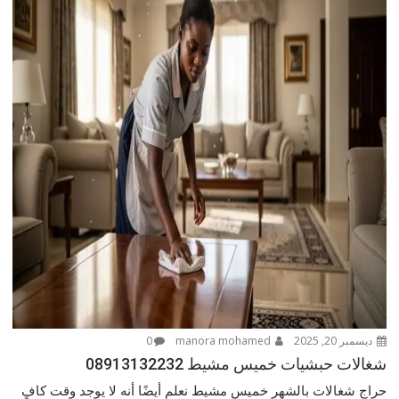
ديسمبر 20, 2025
manora mohamed
0
شغالات حبشيات خميس مشيط 08913132232
حراج شغالات بالشهر خميس مشيط نعلم أيضًا أنه لا يوجد وقت كافٍ