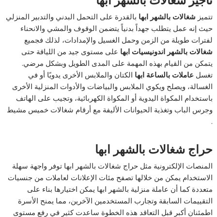
تأجير شغالات بالشهر ابها
تتميز
شغالات بالشهر ابها
بالقدرة على التحمل البدني والتدبير المنزلي
حيث إنه عمل يتطلب جهداً بدنياً يتضمن الوقوف والمشي والانحناء
لفترات طويلة من الزمن وحمل الغسيل والإمدادات، لذلك فجميع
شغالات بالشهر اندونيسيات ابها
على مستوى جيد من اللياقة حتى
يتمكن من القيام بهذه المهمة على المدى الطويل وبشكل مرضي.
تغسل
عاملات بالساعة ابها
الكتان والملابس الأخرى يدويًا أو في
الغسالة، ويصلح ويكوي الملابس والبياضات والأدوات المنزلية الأخرى
باستخدام المكواة اليدوية أو المكواة الكهربائية، وتجيب على الهاتف
وجرس الباب وتغذية الحيوانات الأليفة مع أرقام شغالات خميس مشيط
.
حراج شغالات بالشهر ابها
المنصات الإلكترونية مثل حراج شغالات بالشهر ابها توفر واجهة سهلة
الاستخدام يمكن من خلالها تصفح مئات الإعلانات لعاملات من جنسيات
متعددة كما أن عاملة منزلية بالشهر ابها يمكن اختيارها بناء على
التقييمات السابقة وتجارب المستخدمين الآخرين، مما يمنح الأسرة
اطمئنان أكبر قبل التعاقد هذه الخطوة ساعدت كثير في رفع مستوى