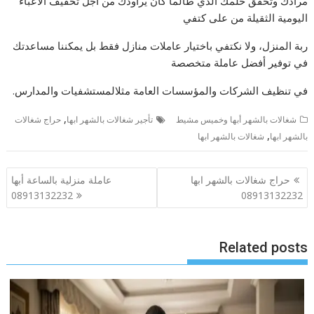
مرادك وتحقق حلمك الذي طالما كان يراودك من أجل تخفيف الأعباء
اليومية الثقيلة من على كتفي
ربة المنزل، ولا نكتفي باختيار عاملات منازل فقط بل يمكننا مساعدتك
في توفير أفضل عاملة متخصصة
في تنظيف الشركات والمؤسسات العامة مثلالمستشفيات والمدارس.
,
شغالات بالشهر أبها وخميس مشيط
تأجير شغالات بالشهر ابها
حراج شغالات
,
بالشهر ابها
شغالات بالشهر ابها
تصفّح
حراج شغالات بالشهر ابها
عاملة منزلية بالساعة أبها
المقالات
08913132232
08913132232
Related posts