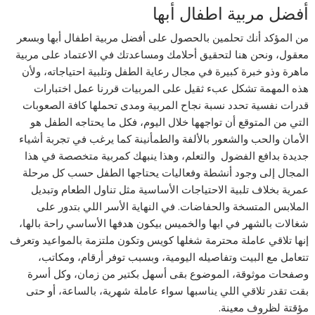
أفضل مربية اطفال أبها
من المؤكد أنك تحلمين بالحصول على أفضل مربية اطفال أبها وبسعر
معقول، ونحن هنا لتحقيق أحلامك ومساعدتك في الاعتماد على مربية
ماهرة وذو خبرة كبيرة في مجال رعاية الطفل وتلبية احتياجاته، ولأن
هذه المهمة تشكل عبء ثقيل على المربيات قررنا عمل اختبارات
قدرات نفسية تحدد نسبة نجاح المربية ومدى تحملها كافة الصعوبات
التي من المتوقع أن تواجهها خلال اليوم، فكل ما يحتاجه الطفل هو
الأمان والحب والشعور بالألفة والطمأنينة كما يرغب في تجربة أشياء
جديدة بدافع الفضول والتعلم، وهذا ينبهك كمربية متخصصة في هذا
المجال إلى وجود أنشطة وفعاليات يحتاجها الطفل حسب كل مرحلة
عمرية بخلاف تلبية الاحتياجات الأساسية مثل تناول الطعام وتبديل
الملابس المتسخة والحفاضات. في النهاية الأسر اللي بتدور على
شغالات بالشهر في ابها والخميس بيكون هدفها الأساسي راحة بالها،
إنها تلاقي عاملة محترمة شغلها كويس وتكون ملتزمة بالمواعيد وتعرف
تتعامل مع البيت وتفاصيله اليومية، وبسبب توفر أرقام، ومكاتب،
وصفحات موثوقة، الموضوع بقى أسهل بكتير من زمان، وكل أسرة
بقت تقدر تلاقي اللي يناسبها سواء عاملة شهرية، بالساعة، أو حتى
مؤقتة لظروف معينة.