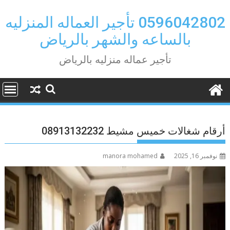
Ski
t
0596042802 تأجير العماله المنزليه
conten
بالساعه والشهر بالرياض
تأجير عماله منزليه بالرياض
أرقام شغالات خميس مشيط 08913132232
نوفمبر 16, 2025
manora mohamed