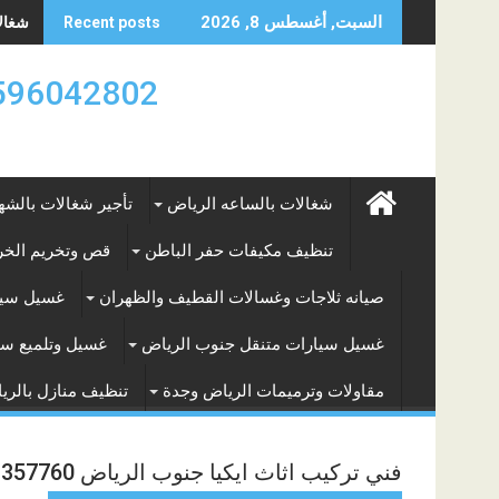
Skip
شغالات
السبت, أغسطس 8, 2026
Recent posts
to
content
0596042802 تأجير العماله المنزليه بالساعه والشه
شغالات بالساعه الرياض
تأجير شغالات بالشه
تنظيف مكيفات حفر الباطن
قص وتخريم الخرس
صيانه ثلاجات وغسالات القطيف والظهران
غسيل سيا
غسيل سيارات متنقل جنوب الرياض
غسيل وتلميع سي
مقاولات وترميمات الرياض وجدة
تنظيف منازل بالري
فني تركيب اثاث ايكيا جنوب الرياض 0531357760