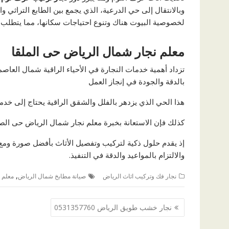
وبالانتقال إلى حي الدرعية، الذي يجمع بين الطابع التراثي 
لخصوصية البيوت هناك وتنوع احتياجات سكانها، مما يتطلب د
معلم نجار شمال الرياض حى الملقا
تزداد أهمية خدمات النجارة في الأحياء الراقية شمال العا
بالدقة والجودة في إنجاز العمل
هذا الحي الذي يزدهر بالفلل والشقق الراقية يحتاج إلى خد
كذلك فإن الاستعانة بخبرة معلم نجار شمال الرياض حى الصح
إذ يقدم حلول ذكية لتركيب وتفصيل الأثاث بأفضل صورة ومع
والالتزام بالمواعيد والدقة في التنفيذ.
,
نجار فك وتركيب اثاث الرياض
صيانة مطابخ شمال الرياض
معلم 
تصفّح
نجار خشب طويق الرياض 0531357760
المقالات