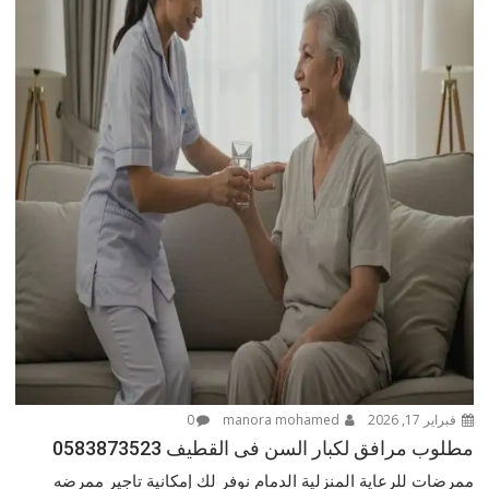
فبراير 17, 2026
manora mohamed
0
مطلوب مرافق لكبار السن فى القطيف 0583873523
ممرضات للرعاية المنزلية الدمام نوفر لك إمكانية تاجير ممرضه