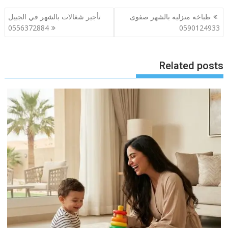
تصفّح
طباخه منزليه بالشهر صفوى
تأجير شغالات بالشهر في الجبيل
المقالات
0556372884
0590124933
Related posts