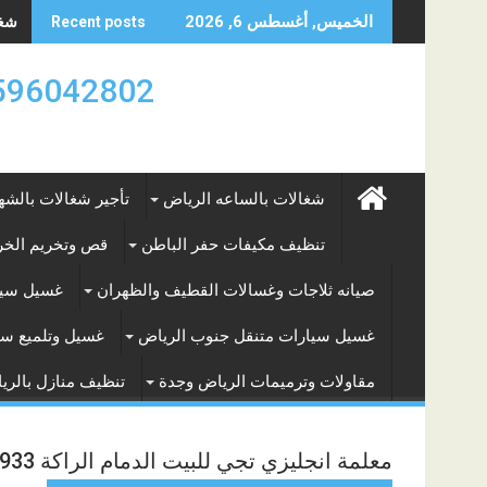
Skip
شغال
الخميس, أغسطس 6, 2026
Recent posts
to
content
0596042802 تأجير العماله المنزليه بالساعه والشه
شغالات بالساعه الرياض
تأجير شغالات بالشه
تنظيف مكيفات حفر الباطن
قص وتخريم الخرس
صيانه ثلاجات وغسالات القطيف والظهران
غسيل سيا
غسيل سيارات متنقل جنوب الرياض
غسيل وتلميع سي
مقاولات وترميمات الرياض وجدة
تنظيف منازل بالري
معلمة انجليزي تجي للبيت الدمام الراكة 0590124933