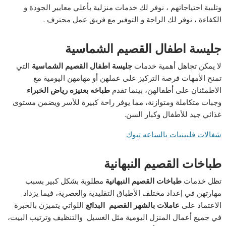
وتلبية احتياجاتهم ، نوفر لك خدمات منزلية بأعلي معايير الجودة و
الكفاءة ، نوفر لك الراحة و التوفير مع فريق عمل محترف .
جليسة اطفال القصيم الشماسية
لا يمكن تجاهل أهمية خدمات
جليسة اطفال القصيم الشماسية
التي
تمنح الأمهات فرصة التركيز على عملهن أو مهامهن اليومية مع
الاطمئنان على أطفالهن، بينما تقدم
طباخه بعنيزه رياض الخبراء
وجبات متكاملة ومتوازنة، مما يوفر راحة كبيرة للأسر ويضمن مستوى
غذائي جيد للأطفال وكبار السن.
شغالات فلبينيات بالساعه تبوك
طباخات القصيم النبهانية
تظل خدمات
طباخات القصيم النبهانية
مطلوبة بشكل كبير بسبب
مهارتهن في إعداد مختلف الأطباق التقليدية والعصرية، فيما يزداد
الاعتماد على
عاملات بالشهر
القصيم
البدائع
اللواتي يتميزن بالخبرة
في جميع أعمال المنزل اليومية مثل الغسيل والتنظيف وترتيب البيت،