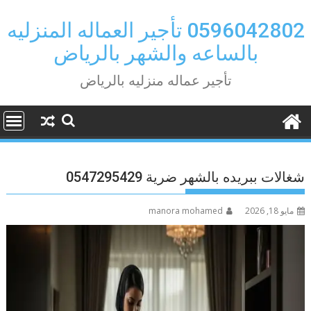
Ski
t
0596042802 تأجير العماله المنزليه
conten
بالساعه والشهر بالرياض
تأجير عماله منزليه بالرياض
شغالات ببريده بالشهر ضرية 0547295429
مايو 18, 2026
manora mohamed