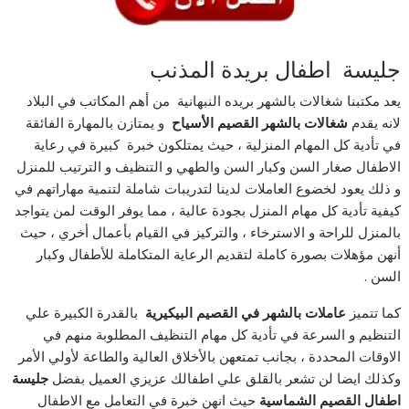
جليسة اطفال بريدة المذنب
يعد مكتبنا شغالات بالشهر بريده النبهانية
من أهم المكاتب في البلاد
لانه يقدم
شغالات بالشهر القصيم الأسياح
و يمتازن بالمهارة الفائقة
في تأدية كل المهام المنزلية ، حيث يمتلكون خبرة كبيرة في رعاية
الاطفال صغار السن وكبار السن والطهي و التنظيف و الترتيب للمنزل
و ذلك يعود لخضوع العاملات لدينا لتدريبات شاملة لتنمية مهاراتهم في
كيفية تأدية كل مهام المنزل بجودة عالية ، مما يوفر الوقت لمن يتواجد
بالمنزل للراحة و الاسترخاء ، والتركيز في القيام بأعمال أخري ، حيث
أنهن مؤهلات بصورة كاملة لتقديم الرعاية المتكاملة للأطفال وكبار
السن .
كما تتميز
عاملات بالشهر في القصيم البيكيرية
بالقدرة الكبيرة علي
التنظيم و السرعة في تأدية كل مهام التنظيف المطلوبة منهم في
الاوقات المحددة ، بجانب تمتعهن بالأخلاق العالية والطاعة لأولي الأمر
وكذلك ايضا لن تشعر بالقلق علي اطفالك عزيزي العميل بفضل
جليسة
اطفال القصيم الشماسية
حيث انهن خبرة في التعامل مع الاطفال