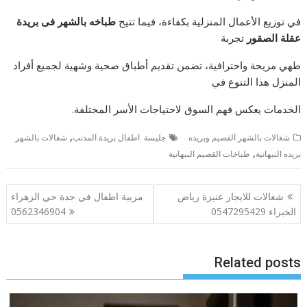
في توزيع الأعمال المنزلية بكفاءة، فيما تتيح
طباخه بالشهر فى بريدة
عقلة الصقور
تجربة
طهي مريحة واحترافية، تضمن تقديم أطباق صحية وشهية لجميع أفراد
المنزل هذا التنوع في
الخدمات يعكس فهم السوق لاحتياجات الأسر المختلفة.
,
شغالات بالشهر القصيم وبريده
جليسة اطفال بريدة المذنب
شغالات بالشهر
,
بريده النبهانية
طباخات القصيم النبهانية
تصفّح
شغالات للايجار عنيزة رياض
مربية اطفال في جدة حي الزهراء
المقالات
الخبراء 0547295429
0562346904
Related posts