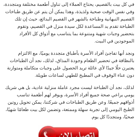
في كل بيت بالقصيم، يحتاج العملاء إلى تناول أطعمة مختلفة ومتجددة،
وفي نفس الوقت صحية ولذيذة، وهذا يمكن أن يتم عن طريق طباخات
القصيم النبهانية وطباخة بالشهر في القصيم البدائع، حيث إن تلك
الطباخة تقدم يد المساعدة لكل سيدة منزل في القصيم، وتقوم
بتحضير وجبات شهية ومتنوعة بما يتناسب مع أذواق كل الأفراد
الموجودين في البيت.
ونجد أنها تفاجئ أفراد الأسرة بأطباق متجددة يوميًا، مع الالتزام
بالنظافة في تحضير الطعام وجودة المذاق، لذلك، نجد أن الطباخات
يعتبرن حلًا جيدًا لأي عائلة تريد الحصول على وجبات متكاملة ومتوازنة
دون عناء الوقوف في المطبخ للطهي لساعات طويلة.
لذلك، نجد أن الطباخة ليست مجرد عاملة منزلية عادية، بل هي شريك
يومي يراعي صحة جميع أفراد الأسرة، ويوفر لهم أطعمة تناسب
أذواقهم جميعًا. وعن طريق الطباخات في شركتنا، يمكن تحويل روتين
الطبخ اليومي إلى تجربة سهلة وممتعة، وتضمن لكل بيت طعامًا شهيًا،
صحيًا، ومتجددًا كل يوم.