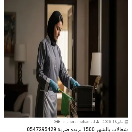
مايو 18, 2026
manora mohamed
0
شغالات بالشهر 1500 بريده ضرية 0547295429