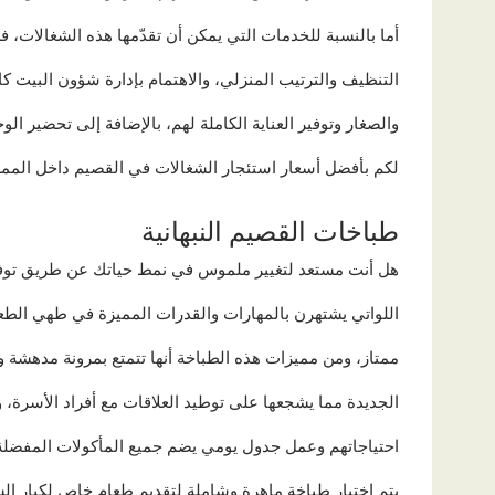
أما بالنسبة للخدمات التي يمكن أن تقدّمها هذه الشغالات، 
التنظيف والترتيب المنزلي، والاهتمام بإدارة شؤون البيت كام
والصغار وتوفير العناية الكاملة لهم، بالإضافة إلى تحضير ال
لكم بأفضل أسعار استئجار الشغالات في القصيم داخل المملك
طباخات القصيم النبهانية
هل أنت مستعد لتغيير ملموس في نمط حياتك عن طريق توفير
اللواتي يشتهرن بالمهارات والقدرات المميزة في طهي الط
ممتاز، ومن مميزات هذه الطباخة أنها تتمتع بمرونة مدهشة 
الجديدة مما يشجعها على توطيد العلاقات مع أفراد الأسرة، و
احتياجاتهم وعمل جدول يومي يضم جميع المأكولات المفضلة
يتم اختيار طباخة ماهرة وشاملة لتقديم طعام خاص لكبار ا