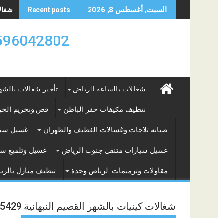
Skip
شغالات
السبت, أغسطس 8, 2026
Recent posts
to
content
0596042802 تأجير العماله المنزليه بالساعه والشه
شغالات بالساعه الرياض
تأجير شغالات بالشه
تنظيف مكيفات حفر الباطن
قص وتخريم الخرس
صيانه ثلاجات وغسالات القطيف والظهران
غسيل سيا
غسيل سيارات متنقل جنوب الرياض
غسيل وتلميع سي
مقاولات وترميمات الرياض وجدة
تنظيف منازل بالري
شغالات كينيات بالشهر القصيم النبهانية 0547295429