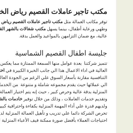
مكتب تاجير عاملات القصيم رياض الخب
توفر مكاتب العمالة مثل
مكتب تاجير عاملات القصيم رياض ا
وطهي ورعاية أطفال، بينما يسهل
مكتب شغالات بالشهر الق
عالية، مع ضمان التزامهن بالمواعيد والعمل بدقة.
جليسة اطفال القصيم الشماسية
تتميز شركتنا بعدة عوامل منها السمعة الممتازة مما يعكس ر
العالية في اداء الاعمال هذا الي جانب الخبرة الكبيرة في
اخت
التنافسية مقارنة بأسعار السوق علي الرغم من الجودة العال
الي عملائها حيث يقدم مجموعه شاملة و متنوعة من الخدمات
المنزلية بدقة عالية وحرص كبير ، حيث إنه يتم اختيار العما
وتقديم خدمات العاملات ، وذلك من خلال توفير
خادمات بالش
ولديهم قدرة علي أداء المهمة المنزلية بكفاءة واحترافية كبي
تحرص الشركة دائما علي تدريب و تأهيل العمالة المنزلية لدي
احتياجات العملاء بأفضل صورة ممكنة فيف الأعباء المنزلية لد