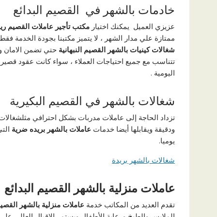
خادمات بالشهر في القصيم البدائع
عزيزي العميل يمكنك اختيار
مكتب تأجير عاملات القصيم ريا
ممتازة علي مدار الشهر ، لا يتميز مكتبنا بجودة الخدمة فقط و 
شغالات كينيات بالشهر القصيم النبهانية
حتي تضمن الامان وال
تتناسب مع جميع احتياجات العملاء ، سواء كانت عقود قصيرة 
اليومية .
شغالات بالشهر في القصيم البكيرية
تزداد الحاجة إلى عاملات مدربات بشكل احترافي مثلشغالات 
ودقيقة ويقابلها أيضا خدمات
عاملات بالشهر بريده ضرية
التي
يوميا.
شغالات بالشهر بريدة
عاملات منزلية بالشهر القصيم البدائع
تقدم العديد من المكاتب خدمة
عاملات منزلية بالشهر القصيم
الملابس والطبخ ورعاية الأطفال ويستمر الإقبال العالي على