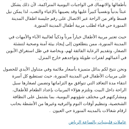
بأطفالها والانهماك في الواجبات اليومية المتراكمة، لأن ذلك يشكل
عبئاً بدنياً ونفسياً كبيراً عليها وقد يصيبها بالإعياء والتعب، لذا يمكن نيل
قسط وافر من الراحة عبر الاتصال على رقم جليسة اطفال المدينة
المنورة حي قباء لطلب مربية أطفال المدينة المنورة.
حيث تعتبر مربية الأطفال خياراً مرناً وذكياً لغالبية الآباء والأمهات في
المدينة المنورة، ممن يتطلعون إلى إيجاد بيئة آمنة وصحية لتنشئة
الصغار، وتقديم الرعاية الفائقة لهم، وبخاصة في ظل استغراق الأبوين
في أعمالهم لفترات طويلة وتواجدهم خارج المنزل.
ونحن نتيح لكم بدائل متميزة بأسعار ملائمة وفي متناول الأيدي للحصول
على مربيات الأطفال في المدينة المنورة، حيث تستطيع كل أسرة
انتقاء مدة التعاقد التي تتوافق مع التزاماتها وتضمن لصغارها سبل
الراحة داخل البيت. وتلتزم هؤلاء المربيات بإعداد الطعام للأطفال،
ومشاركتهم في مختلف شؤونهم اليومية، بما يشتمل على النظافة
الشخصية، وتنظيم أوقات النوم والترفيه وغيرها من الأنشطة بحانب
ارقام شغالات بالمدينه المنورة حي العيون .
عاملات فلبينيات بالساعة الرياض