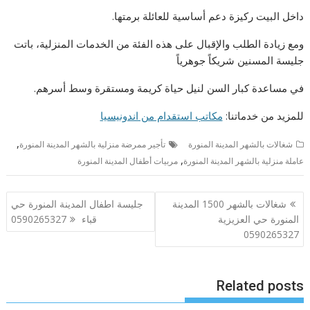
داخل البيت ركيزة دعم أساسية للعائلة برمتها.
ومع زيادة الطلب والإقبال على هذه الفئة من الخدمات المنزلية، باتت
جليسة المسنين شريكاً جوهرياً
في مساعدة كبار السن لنيل حياة كريمة ومستقرة وسط أسرهم.
للمزيد من خدماتنا:
مكاتب استقدام من اندونيسيا
,
شغالات بالشهر المدينة المنورة
تأجير ممرضة منزلية بالشهر المدينة المنورة
,
عاملة منزلية بالشهر المدينة المنورة
مربيات أطفال المدينة المنورة
تصفّح
شغالات بالشهر 1500 المدينة
جليسة اطفال المدينة المنورة حي
المقالات
المنورة حي العزيزية
قباء 0590265327
0590265327
Related posts