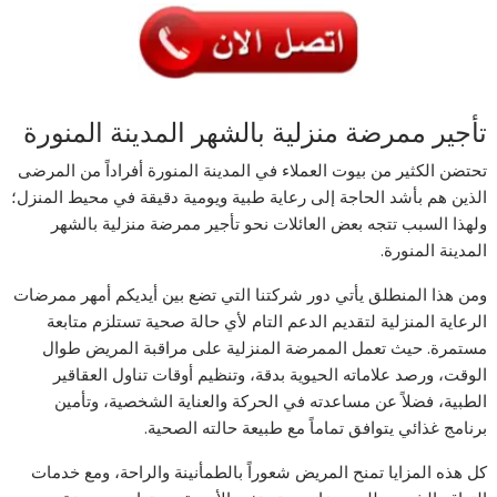
تأجير ممرضة منزلية بالشهر المدينة المنورة
تحتضن الكثير من بيوت العملاء في المدينة المنورة أفراداً من المرضى
الذين هم بأشد الحاجة إلى رعاية طبية ويومية دقيقة في محيط المنزل؛
ولهذا السبب تتجه بعض العائلات نحو تأجير ممرضة منزلية بالشهر
المدينة المنورة.
ومن هذا المنطلق يأتي دور شركتنا التي تضع بين أيديكم أمهر ممرضات
الرعاية المنزلية لتقديم الدعم التام لأي حالة صحية تستلزم متابعة
مستمرة. حيث تعمل الممرضة المنزلية على مراقبة المريض طوال
الوقت، ورصد علاماته الحيوية بدقة، وتنظيم أوقات تناول العقاقير
الطبية، فضلاً عن مساعدته في الحركة والعناية الشخصية، وتأمين
برنامج غذائي يتوافق تماماً مع طبيعة حالته الصحية.
كل هذه المزايا تمنح المريض شعوراً بالطمأنينة والراحة، ومع خدمات