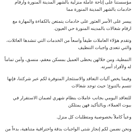
مؤسستنا على إتاحة عاملة منزلية بالشهر المدينة المنورة وارقام
خادمات بالشهر المدينة المنورة مما
ييسر على الأسر العثور على خادمات يتمتعن بالكفاءة والمهارة مع
ارقام شغالات بالمدينه المنورة حي العيون.
وتقدم هؤلاء العاملات طيفاً واسعاً من الخدمات التي تنشدها العائلات،
والتي تتعدى واجبات التنظيف
النمطية، ومن خلالهن يحظى العميل بمسكن معقم، منسق، وآمن تماماً
له ولأفراد أسرته.
وفيما يخص آليات التعاقد والاستئجار المتوفرة لكم عبر شركتنا، فإنها
تتسم بالتنوع؛ حيث توجد شغالات
للتعاقد اليومي بجانب عاملات بنظام شهري لضمان الاستقرار في
بيوت العملاء، وبالتأكيد فهن يمتلكن
وعياً كاملاً بخصوصية ومتطلبات كل منزل.
ونحن نضمن لكم إنجاز شتى الواجبات بدقة واحترافية متناهية، بدءاً من