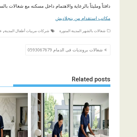
دافئاً ومليئاً بالرعاية والاهتمام داخل مسكنه مع شغالات بالس
مكاتب استقدام من بنجلاديش
,
شغالات بالشهر المدينة المنورة
شركات مربيات أطفال المدينة
عا
تصفّح
شغالات برونديات فى الدمام 0593067679
المقالات
Related posts