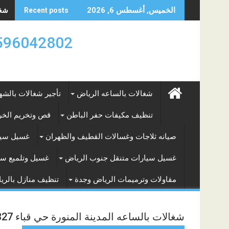
Skip
شغال
الخميس, أغسطس 6, 2026
Recent posts
to
content
0596042802 تأجير العماله المنزليه بالساعه والشه
شغالات بالساعه الرياض
تأجير شغالات بالشه
تنظيف مكيفات حفر الباطن
قص وتخريم الخرس
صيانه ثلاجات وغسالات القطيف والظهران
غسيل سيا
غسيل سيارات متنقل جنوب الرياض
غسيل وتلميع سي
مقاولات وترميمات الرياض وجدة
تنظيف منازل بالري
شغالات بالساعه المدينة المنورة حي قباء 0590265327