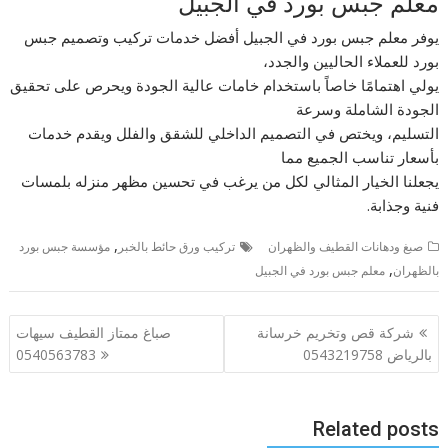
معلم جبس بورد في الجبيل
يوفر معلم جبس بورد في الجبيل أفضل خدمات تركيب وتصميم جبس
بورد للعملاء الحاليين والجدد،
يولي اهتمامًا خاصاً باستخدام خامات عالية الجودة ويحرص على تحقيق
الجودة الشاملة وسرعة
التسليم، ويختص في التصميم الداخلي للشقق والفلل ويقدم خدمات
بأسعار تناسب الجميع مما
يجعلنا الخيار المثالي لكل من يرغب في تحسين مظهر منزله بلمسات
فنية وجذابة.
,
صبغ ودهانات القطيف والظهران
تركيب ورق حائط بالخبر
مؤسسة جبس بورد
,
بالظهران
معلم جبس بورد في الجبيل
تصفّح
شركة قص وتخريم خرسانة
صباغ ممتاز القطيف سيهات
المقالات
بالرياض 0543219758
0540563783
Related posts