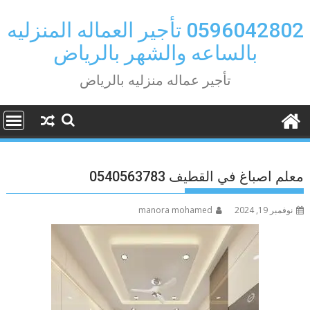
Ski
t
0596042802 تأجير العماله المنزليه
conten
بالساعه والشهر بالرياض
تأجير عماله منزليه بالرياض
معلم اصباغ في القطيف 0540563783
نوفمبر 19, 2024
manora mohamed